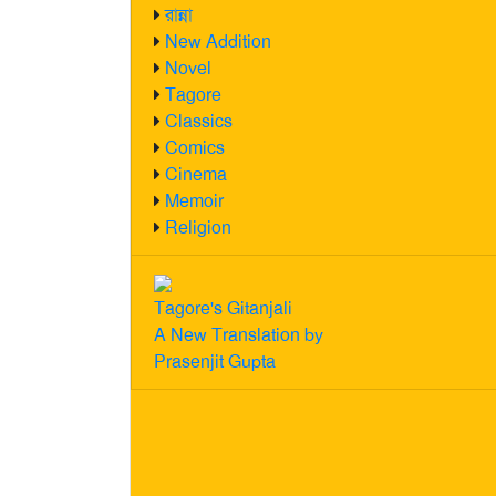
রান্না
New Addition
Novel
Tagore
Classics
Comics
Cinema
Memoir
Religion
Tagore's Gitanjali
A New Translation by
Prasenjit Gupta