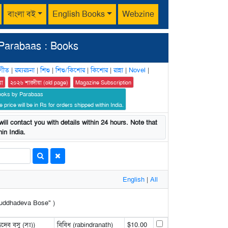
বাংলা বই
English Books
Webzine
Parabaas : Books
গীত
|
রম্যরচনা
|
শিশু
|
শিশু/কিশোর
|
কিশোর
|
রান্না
|
Novel
|
য়া
২০২৬ শারদীয়া (old page)
Magazine Subscription
ooks by Parabaas
 price will be in Rs for orders shipped within India.
ill contact you with details within 24 hours. Note that
in India.
English
|
All
: Buddhadeva Bose" )
দেব বসু (সঃ))
বিবিধ (rabindranath)
$10.00