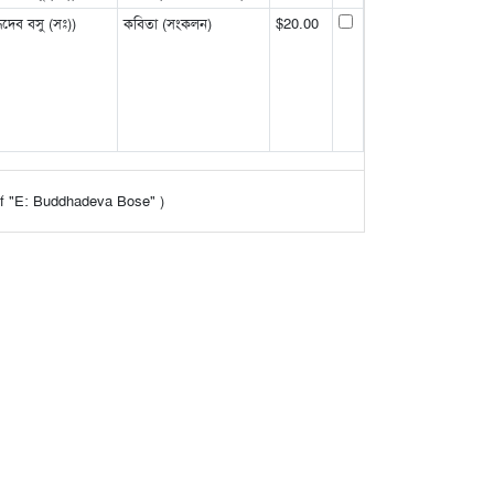
দেব বসু (সঃ))
কবিতা (সংকলন)
$20.00
t of "E: Buddhadeva Bose" )