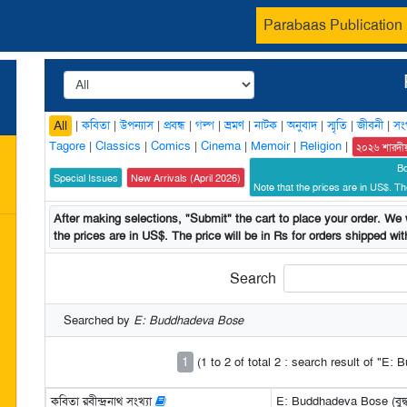
Parabaas Publication
|
কবিতা
|
উপন্যাস
|
প্রবন্ধ
|
গল্প
|
ভ্রমণ
|
নাটক
|
অনুবাদ
|
স্মৃতি
|
জীবনী
|
সং
All
Tagore
|
Classics
|
Comics
|
Cinema
|
Memoir
|
Religion
|
২০২৬ শারদী
B
Special Issues
New Arrivals (April 2026)
Note that the prices are in US$. The
After making selections, "Submit" the cart to place your order. We w
the prices are in US$. The price will be in Rs for orders shipped with
Search
Searched by
E: Buddhadeva Bose
1
(1 to 2 of total 2 : search result of "E
কবিতা রবীন্দ্রনাথ সংখ্যা
E: Buddhadeva Bose (বুদ্ধ