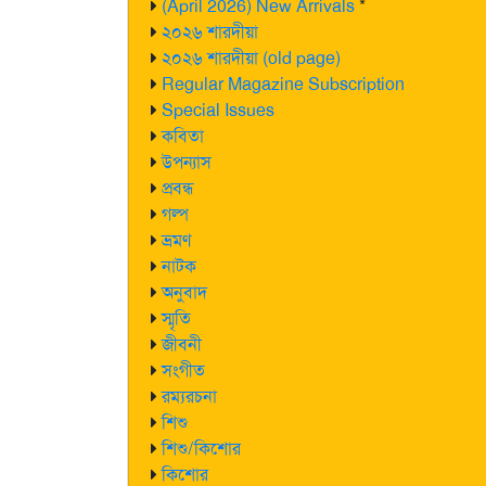
(April 2026) New Arrivals
*
২০২৬ শারদীয়া
২০২৬ শারদীয়া (old page)
Regular Magazine Subscription
Special Issues
কবিতা
উপন্যাস
প্রবন্ধ
গল্প
ভ্রমণ
নাটক
অনুবাদ
স্মৃতি
জীবনী
সংগীত
রম্যরচনা
শিশু
শিশু/কিশোর
কিশোর