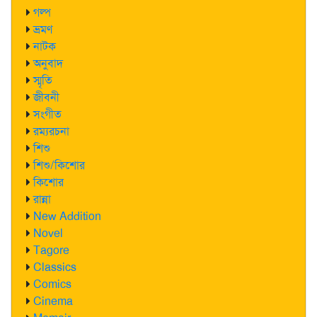
গল্প
ভ্রমণ
নাটক
অনুবাদ
স্মৃতি
জীবনী
সংগীত
রম্যরচনা
শিশু
শিশু/কিশোর
কিশোর
রান্না
New Addition
Novel
Tagore
Classics
Comics
Cinema