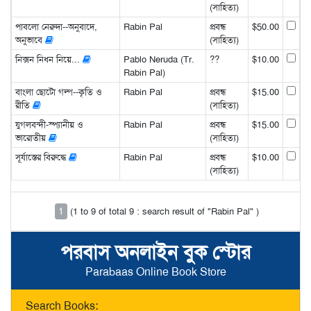
(সাহিত্য)
পাবলো নেরুদা--অনুবাদে,
Rabin Pal
প্রবন্ধ
$50.00
অনুভাবে
(সাহিত্য)
নিক্সন নিধন নিয়ে...
Pablo Neruda (Tr.
??
$10.00
Rabin Pal)
বাংলা ছোটো গল্প--কৃতি ও
Rabin Pal
প্রবন্ধ
$15.00
রীতি
(সাহিত্য)
যুগলবন্দী-স্প্যানীয় ও
Rabin Pal
প্রবন্ধ
$15.00
ভারোতীয়
(সাহিত্য)
সূর্যাস্তের বিরুদ্ধে
Rabin Pal
প্রবন্ধ
$10.00
(সাহিত্য)
1
(1 to 9 of total 9 : search result of "Rabin Pal" )
পরবাস অনলাইন বুক স্টোর
Parabaas Online Book Store
Search Books: