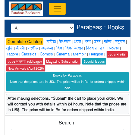
Parabaas : Books
|
কবিতা
|
উপন্যাস
|
প্রবন্ধ
|
গল্প
|
ভ্রমণ
|
নাটক
|
অনুবাদ
|
Complete Catalog
স্মৃতি
|
জীবনী
|
সংগীত
|
রম্যরচনা
|
শিশু
|
শিশু/কিশোর
|
কিশোর
|
রান্না
|
Novel
|
Tagore
|
Classics
|
Comics
|
Cinema
|
Memoir
|
Religion
|
২০২৬ শারদীয়া
২০২৬ শারদীয়া (old page)
Magazine Subscription
Special Issues
New Arrivals (April 2026)
Books by Parabaas
Note that the prices are in US$. The price will be in Rs for orders shipped within
India.
After making selections, "Submit" the cart to place your order. We
will contact you with details within 24 hours. Note that the prices are
in US$. The price will be in Rs for orders shipped within India.
Search