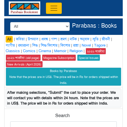
Parabaas : Books
|
কবিতা
|
উপন্যাস
|
প্রবন্ধ
|
গল্প
|
ভ্রমণ
|
নাটক
|
অনুবাদ
|
স্মৃতি
|
জীবনী
|
All
সংগীত
|
রম্যরচনা
|
শিশু
|
শিশু/কিশোর
|
কিশোর
|
রান্না
|
Novel
|
Tagore
|
Classics
|
Comics
|
Cinema
|
Memoir
|
Religion
|
২০২৬ শারদীয়া
২০২৬ শারদীয়া (old page)
Magazine Subscription
Special Issues
New Arrivals (April 2026)
Books by Parabaas
Note that the prices are in US$. The price will be in Rs for orders shipped within
India.
After making selections, "Submit" the cart to place your order. We
will contact you with details within 24 hours. Note that the prices are
in US$. The price will be in Rs for orders shipped within India.
Search