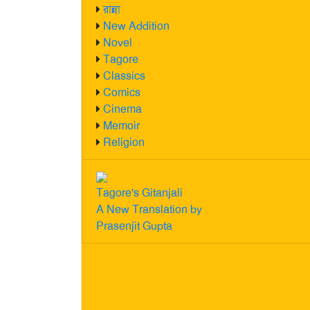
রান্না
New Addition
Novel
Tagore
Classics
Comics
Cinema
Memoir
Religion
Tagore's Gitanjali
A New Translation by
Prasenjit Gupta