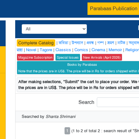
Parabaas Publication
|
কবিতা
|
উপন্যাস
|
প্রবন্ধ
|
গল্প
|
ভ্রমণ
|
নাটক
|
অনুবাদ
Complete Catalog
রান্না
|
Novel
|
Tagore
|
Classics
|
Comics
|
Cinema
|
Memoir
|
Religio
Magazine Subscription
Special Issues
New Arrivals (April 2026)
Books by Parabaas
Note that the prices are in US$. The price will be in Rs for orders shipped within I
After making selections, "Submit" the cart to place your order. We w
the prices are in US$. The price will be in Rs for orders shipped with
Search
Searched by
Shanta Shrimani
1
(1 to 2 of total 2 : search result of "