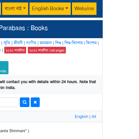
বাংলা বই
English Books
Webzine
Parabaas : Books
|
স্মৃতি
|
জীবনী
|
সংগীত
|
রম্যরচনা
|
শিশু
|
শিশু/কিশোর
|
কিশোর
|
n
|
২০২৬ শারদীয়া
২০২৬ শারদীয়া (old page)
ndia.
ill contact you with details within 24 hours. Note that
in India.
English
|
All
Shanta Shrimani" )