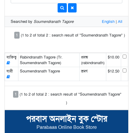
Searched by
Soumendranath Tagore
English
|
All
1
(1 to 2 of total 2 : search result of "Soumendranath Tagore" )
ব্যক্তিত্ব
Rabindranath Tagore (Tr.
প্রবন্ধ
$10.00
Soumendranath Tagore)
(rabindranath)
যাত্রী
Soumendranath Tagore
ভ্রমণ
$12.50
1
(1 to 2 of total 2 : search result of "Soumendranath Tagore"
)
পরবাস অনলাইন বুক স্টোর
Parabaas Online Book Store