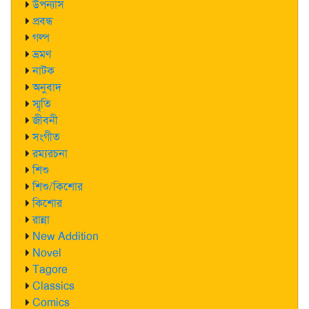
উপন্যাস
প্রবন্ধ
গল্প
ভ্রমণ
নাটক
অনুবাদ
স্মৃতি
জীবনী
সংগীত
রম্যরচনা
শিশু
শিশু/কিশোর
কিশোর
রান্না
New Addition
Novel
Tagore
Classics
Comics