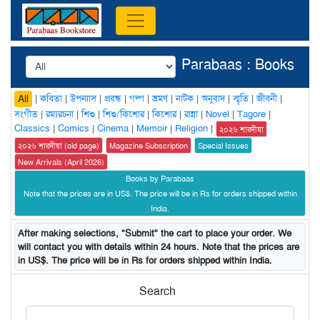
Parabaas : Books
|
কবিতা
|
উপন্যাস
|
প্রবন্ধ
|
গল্প
|
ভ্রমণ
|
নাটক
|
অনুবাদ
|
স্মৃতি
|
জীবনী
|
All
সংগীত
|
রম্যরচনা
|
শিশু
|
শিশু/কিশোর
|
কিশোর
|
রান্না
|
Novel
|
Tagore
|
Classics
|
Comics
|
Cinema
|
Memoir
|
Religion
|
২০২৬ শারদীয়া
২০২৬ শারদীয়া (old page)
Magazine Subscription
Special Issues
New Arrivals (April 2026)
Books by Parabaas
Note that the prices are in US$. The price will be in Rs for orders shipped within
India.
After making selections, "Submit" the cart to place your order. We
will contact you with details within 24 hours. Note that the prices are
in US$. The price will be in Rs for orders shipped within India.
Search