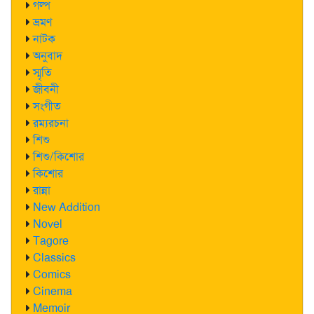
গল্প
ভ্রমণ
নাটক
অনুবাদ
স্মৃতি
জীবনী
সংগীত
রম্যরচনা
শিশু
শিশু/কিশোর
কিশোর
রান্না
New Addition
Novel
Tagore
Classics
Comics
Cinema
Memoir