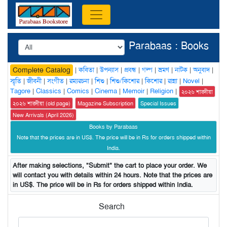
Parabaas : Books
|
কবিতা
|
উপন্যাস
|
প্রবন্ধ
|
গল্প
|
ভ্রমণ
|
নাটক
|
অনুবাদ
|
Complete Catalog
স্মৃতি
|
জীবনী
|
সংগীত
|
রম্যরচনা
|
শিশু
|
শিশু/কিশোর
|
কিশোর
|
রান্না
|
Novel
|
Tagore
|
Classics
|
Comics
|
Cinema
|
Memoir
|
Religion
|
২০২৬ শারদীয়া
২০২৬ শারদীয়া (old page)
Magazine Subscription
Special Issues
New Arrivals (April 2026)
Books by Parabaas
Note that the prices are in US$. The price will be in Rs for orders shipped within
India.
After making selections, "Submit" the cart to place your order. We
will contact you with details within 24 hours. Note that the prices are
in US$. The price will be in Rs for orders shipped within India.
Search