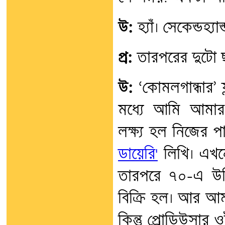
উ:
হ্যাঁ। সেকেন্ডহ্
প্র:
তারপরের দুটো ছব
উ:
‘কোমলগান্ধার’ ফ
মধ্যে আমি আমার
লক্ষ্য হল নিজের 
ডায়েরি'
লিখি। এখন
তারপরে ৭০-এ উন
বিক্রি হল। আর আমা
কিন্তু প্রোডিউসার 