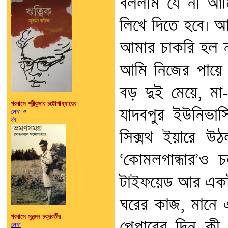
বললাম যে না আম
লিখে দিতে হবে। আ
আমার চাকরি হল 
আমি নিজের পায়ে 
বড় দুই মেয়ে, মা
পরবাসে শ্রীকুমার চট্টোপাধ্যায়ের
যাদবপুর ইউনিভার্
লেখা
ও
বই
সিক্সথ ইয়ারে উঠ
‘কোমলগান্ধার’ও 
টাইফয়েড আর একটা ম
ঘরের কাজ, মানে এত
পরবাসে সুনন্দন চক্রবর্তীর
লেখা