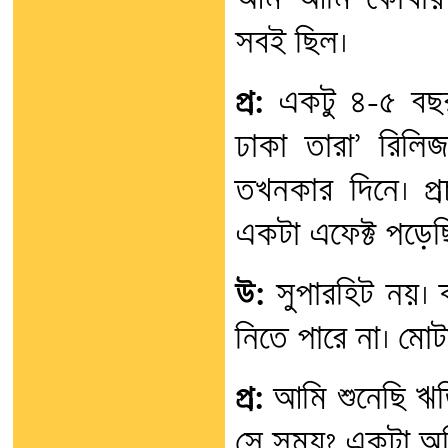
আম আমি কোথায় পা
সবই ছিল।
প্র:
একটু ৪-৫ বছর 
ঢাকা তারা’ রিল
তখনকার দিনে। প্র
একটা এফেক্ট পড়েছি
উ:
সুপারহিট নয়। 
নিতে পারে না। মোট
প্র:
আমি শুনেছি ঋত
সে সময়? একটা অস্