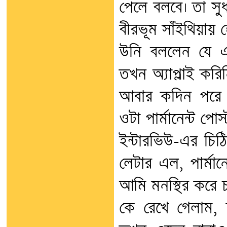
পেলে বলবে। তা সু
বীরভূম সাঁইথিয়ায় হ
উনি বললেন যে একট
তখন অ্যাপ্লাই কর
আবার কদিন পরে খব
ওটা পার্মানেন্ট প
ইন্টারভিউ-এর চিঠি
লেটার এল, পার্মানে
আমি মনস্থির করে 
কে রেখে গেলাম, ক