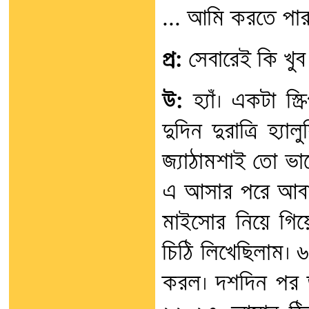
... আমি করতে পার
প্র:
সেবারেই কি খুব
উ:
হ্যাঁ। একটা স্ক
দুদিন দুরাত্রি হ্য
জ্যাঠামশাই তো ভ
এ আসার পরে আবা
মাইসোর নিয়ে গি
চিঠি লিখেছিলাম। 
করল। দশদিন পর ড