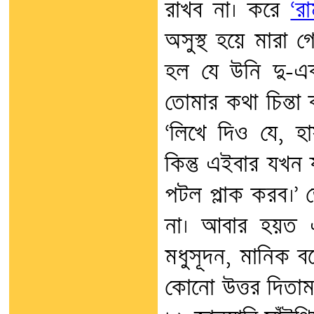
রাখব না। করে
‘রা
অসুস্থ হয়ে মারা 
হল যে উনি দু-এ
তোমার কথা চিন্তা
‘লিখে দিও যে, হ
কিন্তু এইবার যখন
পটল প্লাক করব।’
না। আবার হয়ত 
মধুসূদন, মানিক বন
কোনো উত্তর দিতাম 