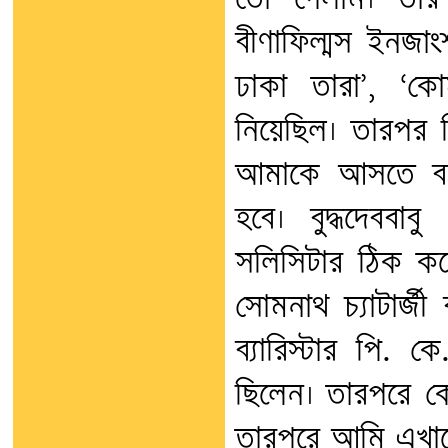
তো গেলাম। তার
বীণাফিল্মস ইনজা
ঢাকা তারা’, ‘ক
নিয়েছিল। তারপর স
আমাকে আসতে বল
হবে। বুদ্ধদেববাবু
সলিসিটার ঠিক করে 
সোমনাথ চ্যাটার্
ব্যারিস্টার পি. 
ছিলেন। তারপরে কে
তারপরে আমি এখা