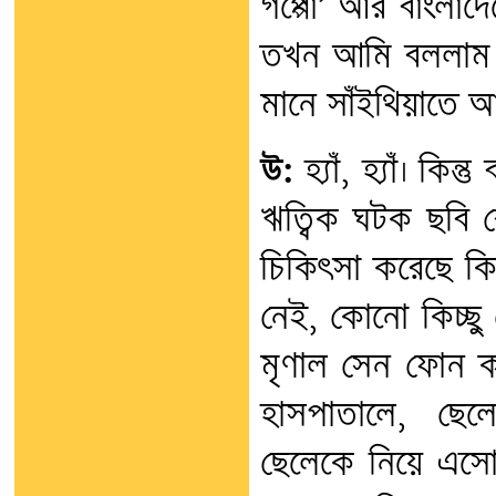
গপ্পো’ আর বাংলাদে
তখন আমি বললাম যে
মানে সাঁইথিয়াতে 
উ:
হ্যাঁ, হ্যাঁ। কি
ঋত্বিক ঘটক ছবি 
চিকিৎসা করেছে ক
নেই, কোনো কিচ্ছ
মৃণাল সেন ফোন কর
হাসপাতালে, ছেল
ছেলেকে নিয়ে এসো।