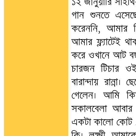
১২ জানুয়ারি সাঁইথি
গান শুনতে এসেছ
করেননি, আমার 
আমার ফ্ল্যাটেই থ
করে ওখানে আট বছ
চারজন টিচার ও
বারান্দায় রান্না
গেলেন। আমি কিচ্
সকালবেলা আবার 
একটা কালো কোট 