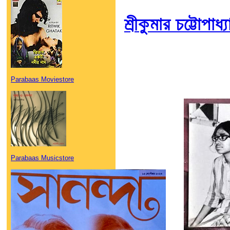
শ্রীকুমার চট্টোপাধ্
Parabaas Moviestore
Parabaas Musicstore