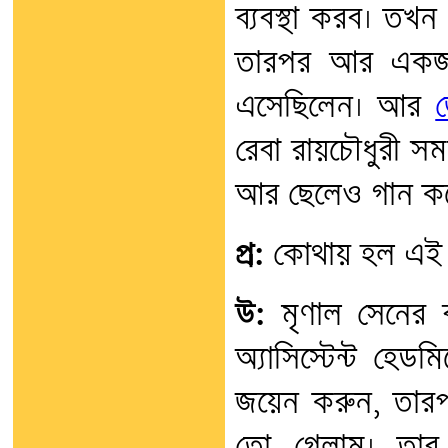
ব্যবস্থা করব। তখন 
তারপর আর একজন 
এসেছিলেন। আর
জ
রেবা রায়চৌধুরী স
আর ছেলেও গান কর
প্র:
কোথায় হল এই অন
উ:
মৃণাল সেনের ব
অ্যাসিস্টেন্ট হে
জয়েন করুন, তার