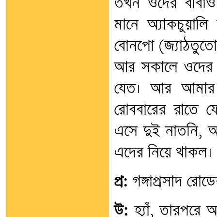
তখন ওদের বাবাও 
মানে অ্যাকচুয়াল
বোনপো (জ্যাঠতুতো 
আর সকালে ওদের স্
যেত। আর আমার 
রোববারের রাতে 
এসে দুই নাতনি, আ
এদের নিয়ে থাকল।
প্র:
গঙ্গাপ্রসাদ রোড
উ:
হ্যাঁ, তারপরে