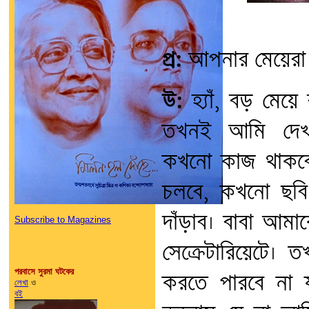
প্র:
আপনার মেয়েরা 
উ:
হ্যাঁ, বড় মেয়ে
তখনই আমি দেখলা
কখনো কাজ থাকবে
চলবে, কখনো ছবি
দাঁড়াব। বাবা আম
Subscribe to Magazines
সেক্রেটারিয়েটে।
পরবাসে সুরমা ঘটকের
করতে পারবে না 
লেখা
ও
বই