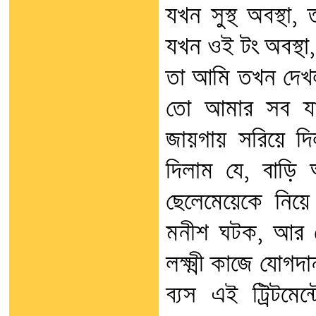
যখন সুস্থ অবস্থ
যখন ওই টং অবস্থা
তা আমি তখন দেখল
তো আমার সব যাবে।
জায়গায় সরিয়ে দ
দিলাম যে, বাড়ি 
ছেলেমেয়েকে নিয়
মনীশ ঘটক, আর স
লক্ষ্মী কাজে যোগদ
ব্যস এই ট্রিটমে