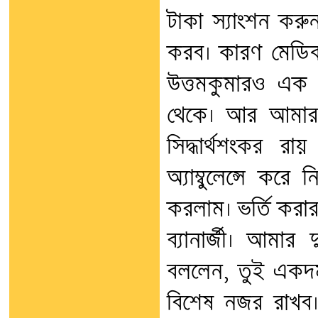
টাকা স্যাংশন করু
করব। কারণ মেডি
উত্তমকুমারও এক হ
থেকে। আর আমার
সিদ্ধার্থশংকর র
অ্যাম্বুলেন্সে করে
করলাম। ভর্তি করা
ব্যানার্জী। আমার
বললেন, তুই একদম 
বিশেষ নজর রাখব।