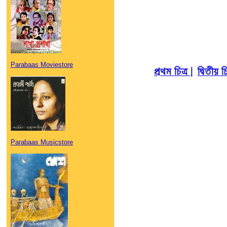
Parabaas Moviestore
প্রথম চিত্র |
দ্বিতীয় চি
Parabaas Musicstore