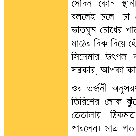
সেদিন কোন স্থা
বললেই চলে। চা 
ভাতঘুম চোখের পা
মাঠের দিক দিয়ে হে
সিনেমার উৎপল দ
সরকার, আপকা কা
ওর তর্জনী অনুস
তিরিশের লোক ঝুঁক
তেতালায়। ঠিকম
পারলেন। মাত্র গত 