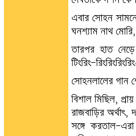
দেবতাকে দর্শন কে 
এবার সোহন সামনে
ঘনশ্যাম নাথ মোরি,
তারপর হাত নেড়ে 
টিংরিং—রিংরিংরিংরিং
সোহনলালের গান শ
বিশাল মিছিল, প্র
রাজবাড়ির অর্থাৎ, 
সঙ্গে করতাল—এরা