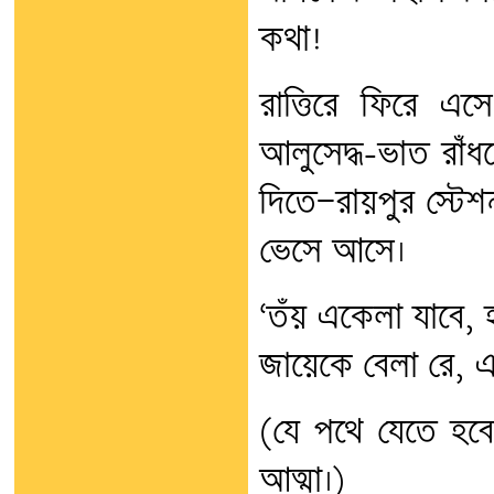
কথা!
রাত্তিরে ফিরে এ
আলুসেদ্ধ-ভাত রাঁধল
দিতে—রায়পুর স্ট
ভেসে আসে।
‘তঁয় একেলা যাবে, 
জায়েকে বেলা রে, এ
(যে পথে যেতে হব
আত্মা।)