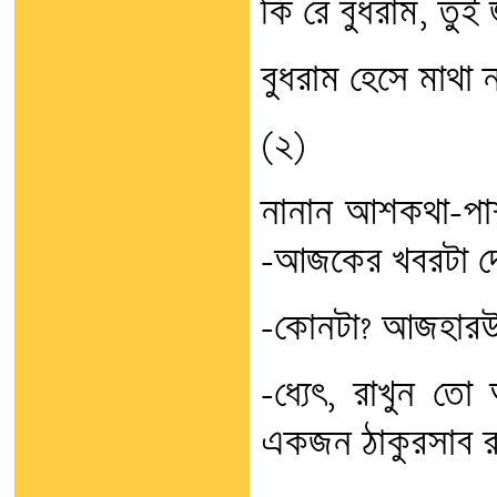
কি রে বুধরাম, তুই
বুধরাম হেসে মাথা 
(২)
নানান আশকথা-পাশ
-আজকের খবরটা দ
–কোনটা? আজহারউদ্দ
–ধ্যেৎ, রাখুন 
একজন ঠাকুরসাব রাজ