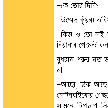
—কে তোর দিদি?
—উম্মেদ কুঁয়র। তবি
—কিন্তু ও তো সই
বিয়ারার পেমেন্ট কর
বুধরাম গরুর মত ড্
না।
—আচ্ছা, ঠিক আছে
মোটরবাইকের পেছনে
সামনে টিপছাপ নি