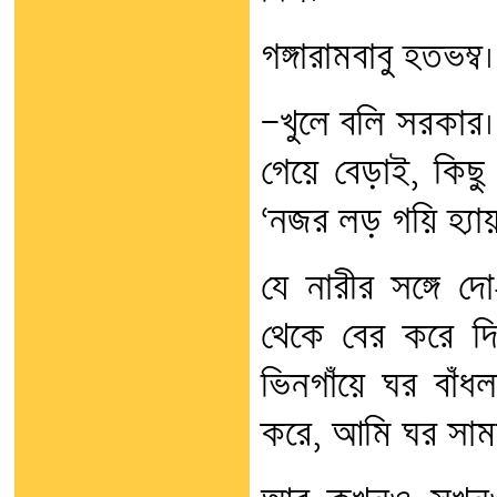
গঙ্গারামবাবু হতভম
—খুলে বলি সরকার। 
গেয়ে বেড়াই, কিছু
‘নজর লড় গয়ি হ্যা
যে নারীর সঙ্গে দ
থেকে বের করে দ
ভিনগাঁয়ে ঘর বাঁ
করে, আমি ঘর সামলাই