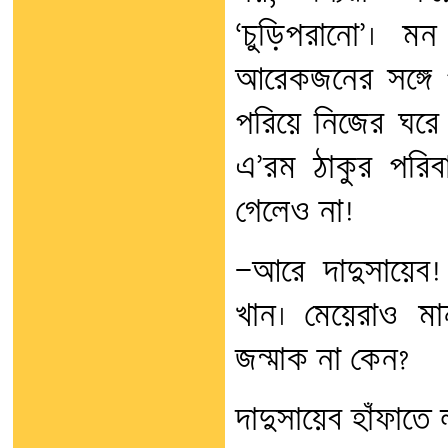
‘চুড়িপরানো’। 
আরেকজনের সঙ্গে 
পরিয়ে নিজের ঘরে ন
এ’রম ঠাকুর পরিব
গেলেও না!
—আরে দাদুসায়েব
খান। মেয়েরাও মা
জন্মাক না কেন?
দাদুসায়েব হাঁফাতে