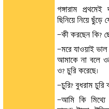
গঙ্গারাম প্রথমে
ছিনিয়ে নিয়ে ছুঁড়ে 
—কী করছেন কি? ছে
—মরে যাওয়াই ভাল 
আমাকে না বলে ওক
ও? চুরি করেছে।
—চুরি? বুধরাম চুরি 
—আমি কি মিথ্যে