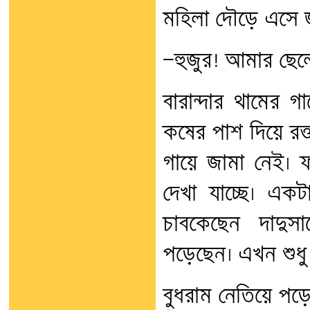
মহিলা দৌড়ে এসে জ
—হুজুর! আমার ছেলে
বারান্দার থামের গ
কষের পাশ দিয়ে রক্
গায়ে জামা নেই। ফ
দেখা যাচ্ছে। এক
চাবকেছেন দাদুস
পড়েছেন। এখন শুধু
বুধরাম নেতিয়ে পড়ে