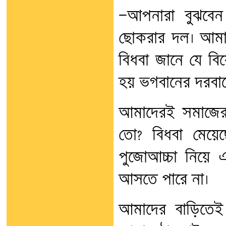
—আপনারা বুঝবেন
ছোকরার দল। আমাদ
বিধবা জানে যে ব
হয় ভগবানের দরবার
আমাদেরই সমাজের 
তো? বিধবা মেয়েছে
পুজোআচ্চা নিয়ে এ
আসতে পারে না।
আমাদের বাড়িতেই 