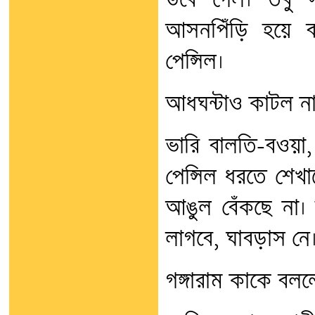
উবে গেল। তবু সন
আসনপিঁড়ি হয়ে ব
পেন্সিল।
আধঘন্টাও কাটল না,
ভারি বালতি-বওয়া,
পেন্সিল ধরতে শেখ
আঙুল বেঁকছে না।
লাগবে, ঘাবড়াস নে
গঙ্গারাম কাকে বল