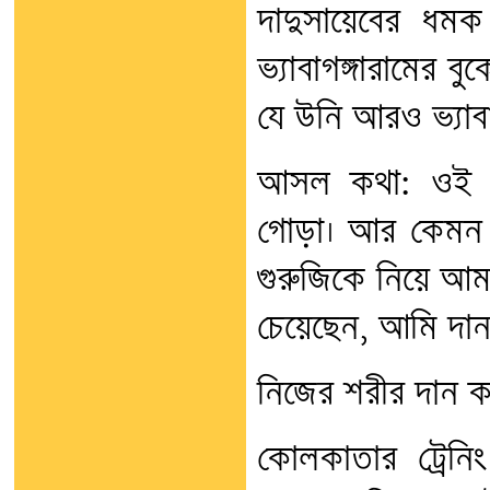
দাদুসায়েবের ধমক
ভ্যাবাগঙ্গারামের ব
যে উনি আরও ভ্যাব
আসল কথা: ওই মেয়
গোড়া। আর কেমন ব
গুরুজিকে নিয়ে আমা
চেয়েছেন, আমি দান
নিজের শরীর দান ক
কোলকাতার ট্রেন