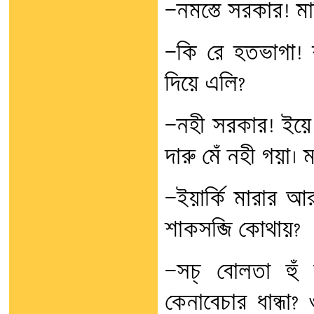
—নমস্তে সরকার! মা
—কি রে হতভাগা! ব
দিয়ে এলি?
—নহী সরকার! ইয়ে
দারু মেঁ নহী গয়া
—ইয়ার্কি মারার আ
শাকসব্জি কোথায়?
—সচ্ বোলতা হুঁ 
কেনাবেচার ধান্ধ