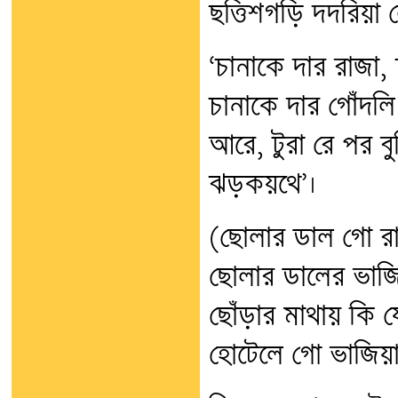
ছত্তিশগড়ি দদরিয়
‘চানাকে দার রাজা, 
চানাকে দার গোঁদল
আরে, টুরা রে পর বু
ঝড়কয়থে’।
(ছোলার ডাল গো রা
ছোলার ডালের ভাজি
ছোঁড়ার মাথায় কি য
হোটেলে গো ভাজিয়া 