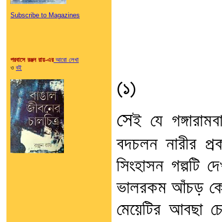
Subscribe to Magazines
পরবাসে রঞ্জন রায়-এর
আরো লেখা
ও
বই
(১)
সে
ই যে গঙ্গারামব
বদচলন নারীর প্রকা
সিংহাসন গল্পটি দ
ভালরকম আঁচড় কেট
মেয়েটির আবছা চে