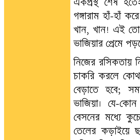
একপ্রস্থ শেষ হত
গঙ্গারাম হাঁ-হাঁ
খান, খান! এই তো
ভাজিয়ার প্রেমে পড়
নিজের রসিকতায় নি
চাকরি করলে কোথা
বেড়াতে হবে; স
ভাজিয়া। যে-কোন
বেসনের মধ্যে কু
তেলের কড়াইয়ে ছ