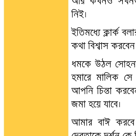
আর কখনও সখনও গা
নিই।
ইতিমধ্যে ক্লার্ক ব
কথা বিশ্বাস করবেন
ধমকে উঠল সোহনল
হমারে মালিক সে 
আপনি চিন্তা করবে
জমা হয়ে যাবে।
আমার বাঈ করব