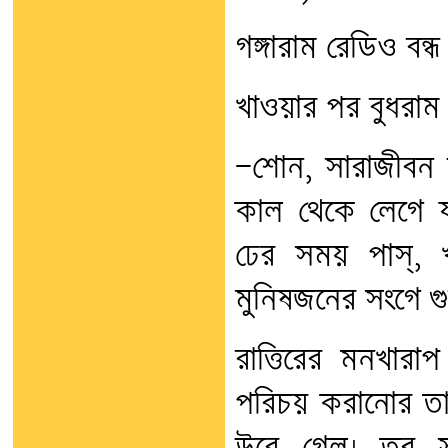
গঙ্গারাম রেডিও বন্
খাওয়ার পর বুধরাম 
—শোন, সারাজীবন 
কাল থেকে লেগে 
ঢের সময় পাস্, 
মুনিষজনের সংগে গু
রাত্তিরের মনখারা
পরিচয় করানোর তা