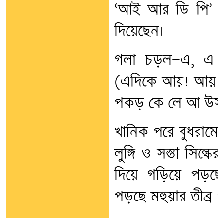
‘আই আর ডি পি’ সর
দিয়েছেন।
গলা চড়ল—এ, এ
(এদিকে আয়! আয় বল
পকড় কে লে আ উস
খানিক পরে বুধরামে
লুঙ্গি ও সস্তা সিল
দিয়ে গড়িয়ে পড়ছ
পড়ছে মহুয়ার তীব্র গ