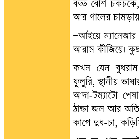
বড্ড বেশি চকচকে
আর গালের চামড়ায়
—আইয়ে ম্যানেজার 
আরাম কীজিয়ে। কু
কখন যেন বুধরা
ফুলুরি, স্থানীয় ভা
আদা-টম্যাটো পেষা
ঠান্ডা জল আর অতি
কাপে দুধ-চা, কড়িম