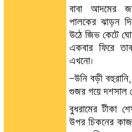
বাবা আদমের জম
পালকের ঝাড়ন দি
উঠে জিভ কেটে ঘো
একবার ফিরে তাক
এখনো।
—উনি বড়ী বহুরানি, 
গুজর গয়ে দশসাল 
বুধরামের টীকা শে
উপর চিকনের কাজ 