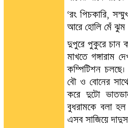
‘রং পিচকারি, সন্ম
আরে হোলি মেঁ ঝুম 
দুপুরে পুকুরে চান
মাখতে গঙ্গারাম দ
কম্পিটিশন চলছে। ঘ
বৌ ও বোনের সাথে
করে দুটো ভাতডা
বুধরামকে বলা হল 
এসব সাজিয়ে দাদুসা