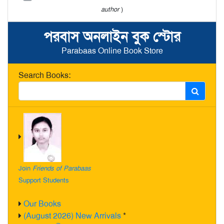
author
)
পরবাস অনলাইন বুক স্টোর
Parabaas Online Book Store
Search Books:
Join
Friends of Parabaas
Support Students
Our Books
(August 2026) New Arrivals
*