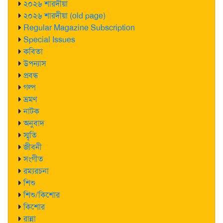
২০২৬ শারদীয়া
২০২৬ শারদীয়া (old page)
Regular Magazine Subscription
Special Issues
কবিতা
উপন্যাস
প্রবন্ধ
গল্প
ভ্রমণ
নাটক
অনুবাদ
স্মৃতি
জীবনী
সংগীত
রম্যরচনা
শিশু
শিশু/কিশোর
কিশোর
রান্না