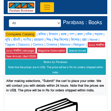
Parabaas : Books
|
কবিতা
|
উপন্যাস
|
প্রবন্ধ
|
গল্প
|
ভ্রমণ
|
নাটক
|
অনুবাদ
|
Complete Catalog
স্মৃতি
|
জীবনী
|
সংগীত
|
রম্যরচনা
|
শিশু
|
শিশু/কিশোর
|
কিশোর
|
রান্না
|
Novel
|
Tagore
|
Classics
|
Comics
|
Cinema
|
Memoir
|
Religion
|
২০২৬ শারদীয়া
২০২৬ শারদীয়া (old page)
Magazine Subscription
Special Issues
New Arrivals (April 2026)
Books by Parabaas
Note that the prices are in US$. The price will be in Rs for orders shipped within
India.
After making selections, "Submit" the cart to place your order. We
will contact you with details within 24 hours. Note that the prices are
in US$. The price will be in Rs for orders shipped within India.