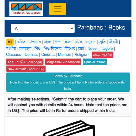
Parabaas : Books
|
কবিতা
|
উপন্যাস
|
প্রবন্ধ
|
গল্প
|
ভ্রমণ
|
নাটক
|
অনুবাদ
|
স্মৃতি
|
জীবনী
|
All
সংগীত
|
রম্যরচনা
|
শিশু
|
শিশু/কিশোর
|
কিশোর
|
রান্না
|
Novel
|
Tagore
|
Classics
|
Comics
|
Cinema
|
Memoir
|
Religion
|
২০২৬ শারদীয়া
২০২৬ শারদীয়া (old page)
Magazine Subscription
Special Issues
New Arrivals (April 2026)
Books by Parabaas
Note that the prices are in US$. The price will be in Rs for orders shipped within
India.
After making selections, "Submit" the cart to place your order. We
will contact you with details within 24 hours. Note that the prices are
in US$. The price will be in Rs for orders shipped within India.