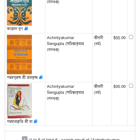
সেনগুপ্ত)
কল্লোল যুগ
Achintyakumar
জীবনী
$55.00
Sengupta (অচিন্ত্যকুমার
(ধর্ম)
সেনগুপ্ত)
পরমপুরুষ শ্রী রামকৃষ্ণ
Achintyakumar
জীবনী
$30.00
Sengupta (অচিন্ত্যকুমার
(ধর্ম)
সেনগুপ্ত)
পরমাপ্রকৃতি শ্রী মা
1
(1 to 6 of total 6 : search result of "Achintyakumar