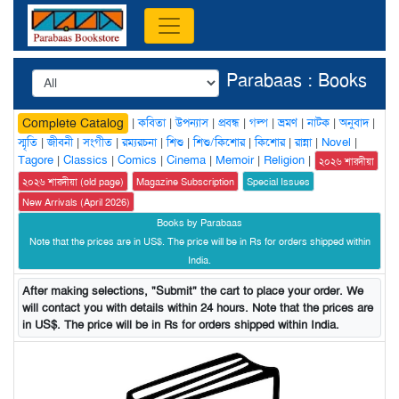
Parabaas : Books
|
কবিতা
|
উপন্যাস
|
প্রবন্ধ
|
গল্প
|
ভ্রমণ
|
নাটক
|
অনুবাদ
|
Complete Catalog
স্মৃতি
|
জীবনী
|
সংগীত
|
রম্যরচনা
|
শিশু
|
শিশু/কিশোর
|
কিশোর
|
রান্না
|
Novel
|
Tagore
|
Classics
|
Comics
|
Cinema
|
Memoir
|
Religion
|
২০২৬ শারদীয়া
২০২৬ শারদীয়া (old page)
Magazine Subscription
Special Issues
New Arrivals (April 2026)
Books by Parabaas
Note that the prices are in US$. The price will be in Rs for orders shipped within
India.
After making selections, "Submit" the cart to place your order. We
will contact you with details within 24 hours. Note that the prices are
in US$. The price will be in Rs for orders shipped within India.