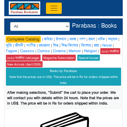
Parabaas : Books
|
কবিতা
|
উপন্যাস
|
প্রবন্ধ
|
গল্প
|
ভ্রমণ
|
নাটক
|
অনুবাদ
|
Complete Catalog
স্মৃতি
|
জীবনী
|
সংগীত
|
রম্যরচনা
|
শিশু
|
শিশু/কিশোর
|
কিশোর
|
রান্না
|
Novel
|
Tagore
|
Classics
|
Comics
|
Cinema
|
Memoir
|
Religion
|
২০২৬ শারদীয়া
২০২৬ শারদীয়া (old page)
Magazine Subscription
Special Issues
New Arrivals (April 2026)
Books by Parabaas
Note that the prices are in US$. The price will be in Rs for orders shipped within
India.
After making selections, "Submit" the cart to place your order. We
will contact you with details within 24 hours. Note that the prices are
in US$. The price will be in Rs for orders shipped within India.