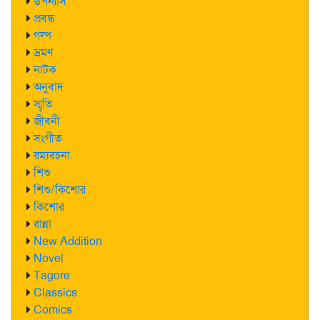
উপন্যাস
প্রবন্ধ
গল্প
ভ্রমণ
নাটক
অনুবাদ
স্মৃতি
জীবনী
সংগীত
রম্যরচনা
শিশু
শিশু/কিশোর
কিশোর
রান্না
New Addition
Novel
Tagore
Classics
Comics