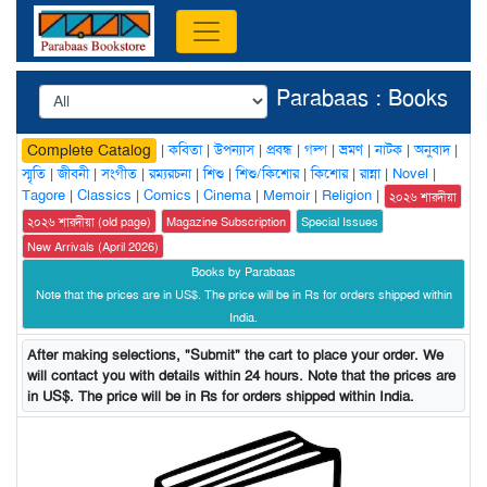
Parabaas : Books
|
কবিতা
|
উপন্যাস
|
প্রবন্ধ
|
গল্প
|
ভ্রমণ
|
নাটক
|
অনুবাদ
|
Complete Catalog
স্মৃতি
|
জীবনী
|
সংগীত
|
রম্যরচনা
|
শিশু
|
শিশু/কিশোর
|
কিশোর
|
রান্না
|
Novel
|
Tagore
|
Classics
|
Comics
|
Cinema
|
Memoir
|
Religion
|
২০২৬ শারদীয়া
২০২৬ শারদীয়া (old page)
Magazine Subscription
Special Issues
New Arrivals (April 2026)
Books by Parabaas
Note that the prices are in US$. The price will be in Rs for orders shipped within
India.
After making selections, "Submit" the cart to place your order. We
will contact you with details within 24 hours. Note that the prices are
in US$. The price will be in Rs for orders shipped within India.