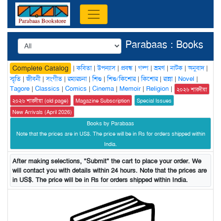
Parabaas : Books
|
কবিতা
|
উপন্যাস
|
প্রবন্ধ
|
গল্প
|
ভ্রমণ
|
নাটক
|
অনুবাদ
|
Complete Catalog
স্মৃতি
|
জীবনী
|
সংগীত
|
রম্যরচনা
|
শিশু
|
শিশু/কিশোর
|
কিশোর
|
রান্না
|
Novel
|
Tagore
|
Classics
|
Comics
|
Cinema
|
Memoir
|
Religion
|
২০২৬ শারদীয়া
২০২৬ শারদীয়া (old page)
Magazine Subscription
Special Issues
New Arrivals (April 2026)
Books by Parabaas
Note that the prices are in US$. The price will be in Rs for orders shipped within
India.
After making selections, "Submit" the cart to place your order. We
will contact you with details within 24 hours. Note that the prices are
in US$. The price will be in Rs for orders shipped within India.