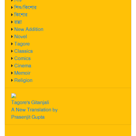
শিশু
শিশু/কিশোর
কিশোর
রান্না
New Addition
Novel
Tagore
Classics
Comics
Cinema
Memoir
Religion
Tagore's Gitanjali
A New Translation by
Prasenjit Gupta