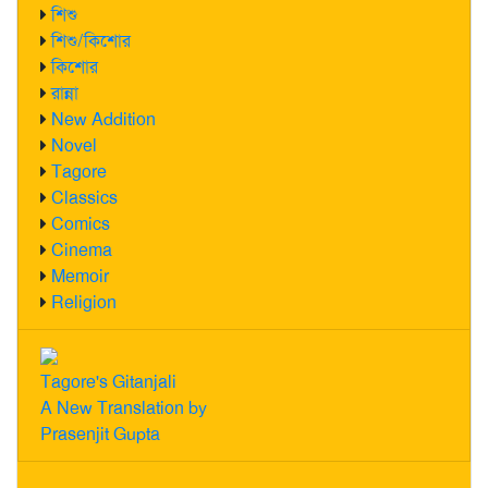
শিশু
শিশু/কিশোর
কিশোর
রান্না
New Addition
Novel
Tagore
Classics
Comics
Cinema
Memoir
Religion
Tagore's Gitanjali
A New Translation by
Prasenjit Gupta