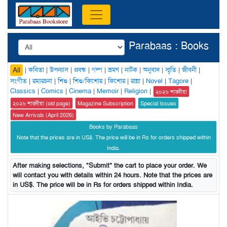
Parabaas : Books
|
কবিতা
|
উপন্যাস
|
প্রবন্ধ
|
গল্প
|
ভ্রমণ
|
নাটক
|
অনুবাদ
|
স্মৃতি
|
জীবনী
|
All
সংগীত
|
রম্যরচনা
|
শিশু
|
শিশু/কিশোর
|
কিশোর
|
রান্না
|
Novel
|
Tagore
|
Classics
|
Comics
|
Cinema
|
Memoir
|
Religion
|
২০২৬ শারদীয়া
২০২৬ শারদীয়া (old page)
Magazine Subscription
Special Issues
New Arrivals (April 2026)
Books by Parabaas
Note that the prices are in US$. The price will be in Rs for orders shipped within
India.
After making selections, "Submit" the cart to place your order. We
will contact you with details within 24 hours. Note that the prices are
in US$. The price will be in Rs for orders shipped within India.