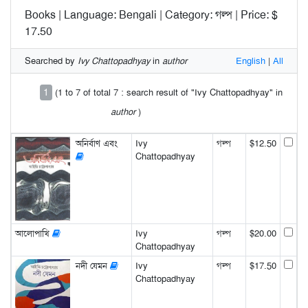
Books | Language: Bengali | Category: গল্প | Price: $
17.50
Searched by
Ivy Chattopadhyay
in
author
English
|
All
1
(1 to 7 of total 7 : search result of "Ivy Chattopadhyay" in
author
)
অনির্বাণ এবং
Ivy
গল্প
$12.50
Chattopadhyay
আলোপাখি
Ivy
গল্প
$20.00
Chattopadhyay
নদী যেমন
Ivy
গল্প
$17.50
Chattopadhyay