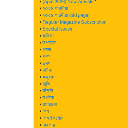
(April 2026) New Arrivals
*
২০২৬ শারদীয়া
২০২৬ শারদীয়া (old page)
Regular Magazine Subscription
Special Issues
কবিতা
উপন্যাস
প্রবন্ধ
গল্প
ভ্রমণ
নাটক
অনুবাদ
স্মৃতি
জীবনী
সংগীত
রম্যরচনা
শিশু
শিশু/কিশোর
কিশোর