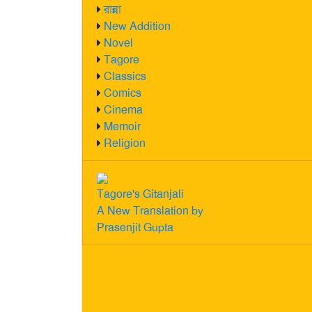
রান্না
New Addition
Novel
Tagore
Classics
Comics
Cinema
Memoir
Religion
Tagore's Gitanjali
A New Translation by
Prasenjit Gupta