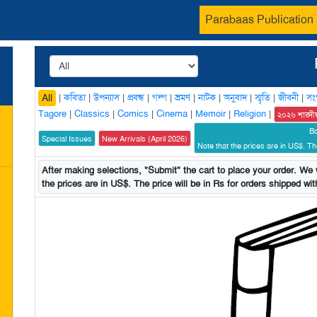
Parabaas Publication
|
কবিতা
|
উপন্যাস
|
প্রবন্ধ
|
গল্প
|
ভ্রমণ
|
নাটক
|
অনুবাদ
|
স্মৃতি
|
জীবনী
|
সং
All
Tagore
|
Classics
|
Comics
|
Cinema
|
Memoir
|
Religion
|
২০২৬ শারদী
B
Special Issues
New Arrivals (April 2026)
Note that the prices are in US$. The
After making selections, "Submit" the cart to place your order. We w
the prices are in US$. The price will be in Rs for orders shipped with