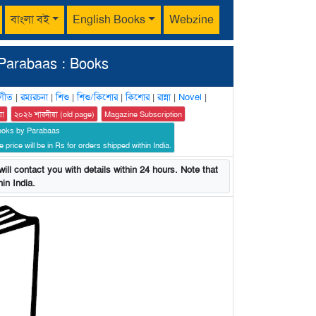
বাংলা বই
English Books
Webzine
Parabaas : Books
গীত
|
রম্যরচনা
|
শিশু
|
শিশু/কিশোর
|
কিশোর
|
রান্না
|
Novel
|
য়া
২০২৬ শারদীয়া (old page)
Magazine Subscription
ooks by Parabaas
 price will be in Rs for orders shipped within India.
ill contact you with details within 24 hours. Note that
in India.