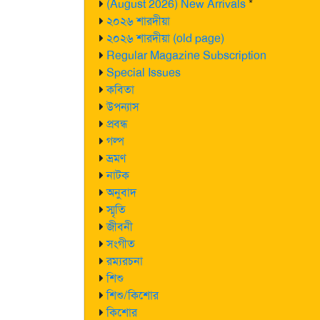
(August 2026) New Arrivals
*
২০২৬ শারদীয়া
২০২৬ শারদীয়া (old page)
Regular Magazine Subscription
Special Issues
কবিতা
উপন্যাস
প্রবন্ধ
গল্প
ভ্রমণ
নাটক
অনুবাদ
স্মৃতি
জীবনী
সংগীত
রম্যরচনা
শিশু
শিশু/কিশোর
কিশোর