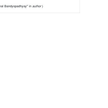
 "Amal Bandyopadhyay" in
author
)