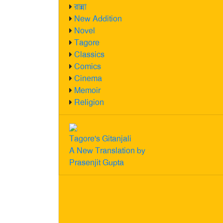
রান্না
New Addition
Novel
Tagore
Classics
Comics
Cinema
Memoir
Religion
Tagore's Gitanjali
A New Translation by
Prasenjit Gupta