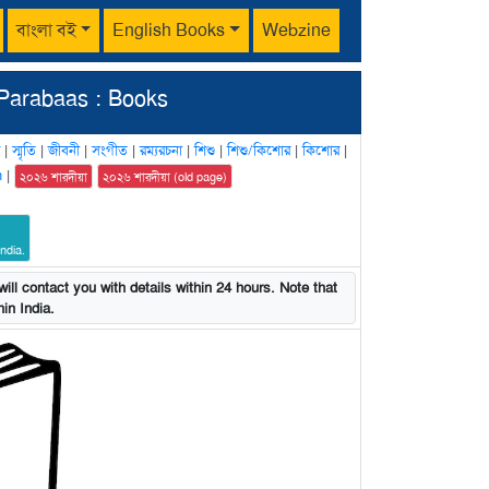
বাংলা বই
English Books
Webzine
Parabaas : Books
|
স্মৃতি
|
জীবনী
|
সংগীত
|
রম্যরচনা
|
শিশু
|
শিশু/কিশোর
|
কিশোর
|
n
|
২০২৬ শারদীয়া
২০২৬ শারদীয়া (old page)
ndia.
ill contact you with details within 24 hours. Note that
in India.