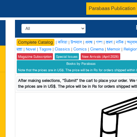
Parabaas Publication
|
কবিতা
|
উপন্যাস
|
প্রবন্ধ
|
গল্প
|
ভ্রমণ
|
নাটক
|
অনুবাদ
Complete Catalog
রান্না
|
Novel
|
Tagore
|
Classics
|
Comics
|
Cinema
|
Memoir
|
Religio
Magazine Subscription
Special Issues
New Arrivals (April 2026)
Books by Parabaas
Note that the prices are in US$. The price will be in Rs for orders shipped within I
After making selections, "Submit" the cart to place your order. We w
the prices are in US$. The price will be in Rs for orders shipped with