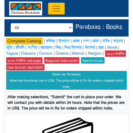
Parabaas : Books
|
কবিতা
|
উপন্যাস
|
প্রবন্ধ
|
গল্প
|
ভ্রমণ
|
নাটক
|
অনুবাদ
|
Complete Catalog
স্মৃতি
|
জীবনী
|
সংগীত
|
রম্যরচনা
|
শিশু
|
শিশু/কিশোর
|
কিশোর
|
রান্না
|
Novel
|
Tagore
|
Classics
|
Comics
|
Cinema
|
Memoir
|
Religion
|
২০২৬ শারদীয়া
২০২৬ শারদীয়া (old page)
Magazine Subscription
Special Issues
New Arrivals (April 2026)
Books by Parabaas
Note that the prices are in US$. The price will be in Rs for orders shipped within
India.
After making selections, "Submit" the cart to place your order. We
will contact you with details within 24 hours. Note that the prices are
in US$. The price will be in Rs for orders shipped within India.