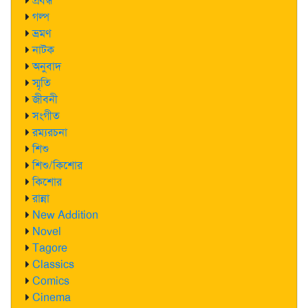
প্রবন্ধ
গল্প
ভ্রমণ
নাটক
অনুবাদ
স্মৃতি
জীবনী
সংগীত
রম্যরচনা
শিশু
শিশু/কিশোর
কিশোর
রান্না
New Addition
Novel
Tagore
Classics
Comics
Cinema