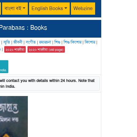
বাংলা বই
English Books
Webzine
Parabaas : Books
|
স্মৃতি
|
জীবনী
|
সংগীত
|
রম্যরচনা
|
শিশু
|
শিশু/কিশোর
|
কিশোর
|
n
|
২০২৬ শারদীয়া
২০২৬ শারদীয়া (old page)
ndia.
ill contact you with details within 24 hours. Note that
in India.