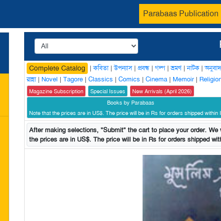
Parabaas Publication
|
কবিতা
|
উপন্যাস
|
প্রবন্ধ
|
গল্প
|
ভ্রমণ
|
নাটক
|
অনুবাদ
Complete Catalog
রান্না
|
Novel
|
Tagore
|
Classics
|
Comics
|
Cinema
|
Memoir
|
Religio
Magazine Subscription
Special Issues
New Arrivals (April 2026)
Books by Parabaas
Note that the prices are in US$. The price will be in Rs for orders shipped within I
After making selections, "Submit" the cart to place your order. We w
the prices are in US$. The price will be in Rs for orders shipped with