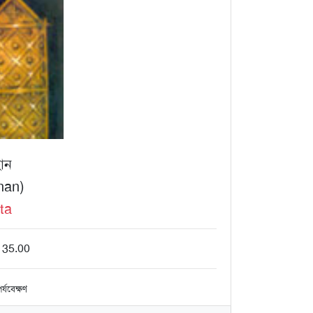
ান
han)
ta
$ 35.00
র্যবেক্ষণ