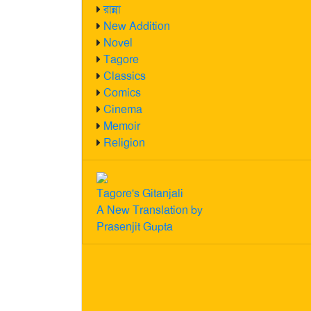
রান্না
New Addition
Novel
Tagore
Classics
Comics
Cinema
Memoir
Religion
Tagore's Gitanjali
A New Translation by
Prasenjit Gupta