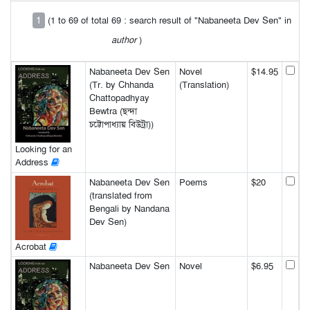
1
(1 to 69 of total 69 : search result of "Nabaneeta Dev Sen" in
author
)
Nabaneeta Dev Sen
Novel
$14.95
(Tr. by Chhanda
(Translation)
Chattopadhyay
Bewtra (ছন্দা
চট্টোপাধ্যায় বিউট্রা))
Looking for an
Address
Nabaneeta Dev Sen
Poems
$20
(translated from
Bengali by Nandana
Dev Sen)
Acrobat
Nabaneeta Dev Sen
Novel
$6.95