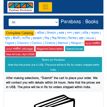
Parabaas : Books
|
কবিতা
|
উপন্যাস
|
প্রবন্ধ
|
গল্প
|
ভ্রমণ
|
নাটক
|
অনুবাদ
|
Complete Catalog
স্মৃতি
|
জীবনী
|
সংগীত
|
রম্যরচনা
|
শিশু
|
শিশু/কিশোর
|
কিশোর
|
রান্না
|
Novel
|
Tagore
|
Classics
|
Comics
|
Cinema
|
Memoir
|
Religion
|
২০২৬ শারদীয়া
২০২৬ শারদীয়া (old page)
Magazine Subscription
Special Issues
New Arrivals (April 2026)
Books by Parabaas
Note that the prices are in US$. The price will be in Rs for orders shipped within
India.
After making selections, "Submit" the cart to place your order. We
will contact you with details within 24 hours. Note that the prices are
in US$. The price will be in Rs for orders shipped within India.