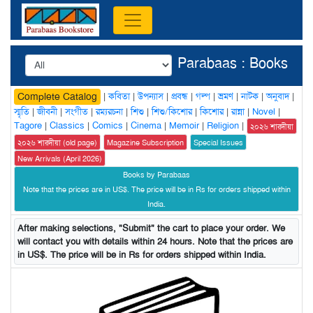
Parabaas : Books
|
কবিতা
|
উপন্যাস
|
প্রবন্ধ
|
গল্প
|
ভ্রমণ
|
নাটক
|
অনুবাদ
|
Complete Catalog
স্মৃতি
|
জীবনী
|
সংগীত
|
রম্যরচনা
|
শিশু
|
শিশু/কিশোর
|
কিশোর
|
রান্না
|
Novel
|
Tagore
|
Classics
|
Comics
|
Cinema
|
Memoir
|
Religion
|
২০২৬ শারদীয়া
২০২৬ শারদীয়া (old page)
Magazine Subscription
Special Issues
New Arrivals (April 2026)
Books by Parabaas
Note that the prices are in US$. The price will be in Rs for orders shipped within
India.
After making selections, "Submit" the cart to place your order. We
will contact you with details within 24 hours. Note that the prices are
in US$. The price will be in Rs for orders shipped within India.