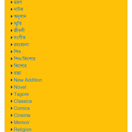
ভ্রমণ
নাটক
অনুবাদ
স্মৃতি
জীবনী
সংগীত
রম্যরচনা
শিশু
শিশু/কিশোর
কিশোর
রান্না
New Addition
Novel
Tagore
Classics
Comics
Cinema
Memoir
Religion