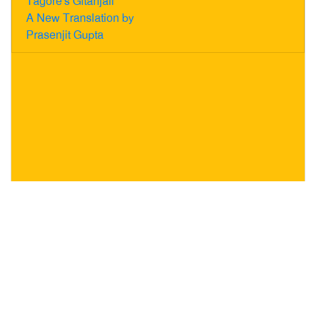
Tagore's Gitanjali
A New Translation by
Prasenjit Gupta