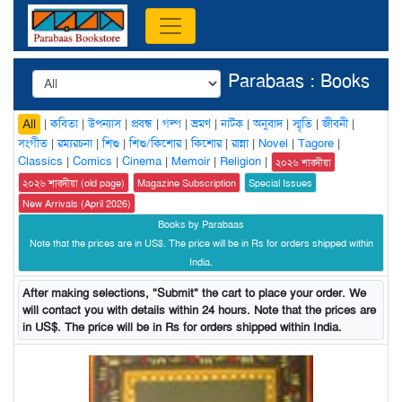
Parabaas : Books
|
কবিতা
|
উপন্যাস
|
প্রবন্ধ
|
গল্প
|
ভ্রমণ
|
নাটক
|
অনুবাদ
|
স্মৃতি
|
জীবনী
|
All
সংগীত
|
রম্যরচনা
|
শিশু
|
শিশু/কিশোর
|
কিশোর
|
রান্না
|
Novel
|
Tagore
|
Classics
|
Comics
|
Cinema
|
Memoir
|
Religion
|
২০২৬ শারদীয়া
২০২৬ শারদীয়া (old page)
Magazine Subscription
Special Issues
New Arrivals (April 2026)
Books by Parabaas
Note that the prices are in US$. The price will be in Rs for orders shipped within
India.
After making selections, "Submit" the cart to place your order. We
will contact you with details within 24 hours. Note that the prices are
in US$. The price will be in Rs for orders shipped within India.