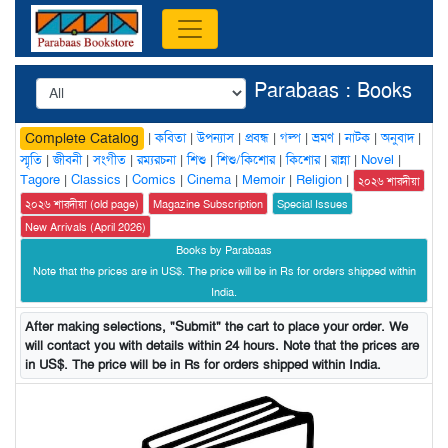
Parabaas : Books
|
কবিতা
|
উপন্যাস
|
প্রবন্ধ
|
গল্প
|
ভ্রমণ
|
নাটক
|
অনুবাদ
|
Complete Catalog
স্মৃতি
|
জীবনী
|
সংগীত
|
রম্যরচনা
|
শিশু
|
শিশু/কিশোর
|
কিশোর
|
রান্না
|
Novel
|
Tagore
|
Classics
|
Comics
|
Cinema
|
Memoir
|
Religion
|
২০২৬ শারদীয়া
২০২৬ শারদীয়া (old page)
Magazine Subscription
Special Issues
New Arrivals (April 2026)
Books by Parabaas
Note that the prices are in US$. The price will be in Rs for orders shipped within
India.
After making selections, "Submit" the cart to place your order. We
will contact you with details within 24 hours. Note that the prices are
in US$. The price will be in Rs for orders shipped within India.