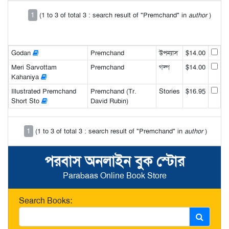
1
(1 to 3 of total 3 : search result of "Premchand" in
author
)
Godan
Premchand
উপন্যাস
$14.00
Meri Sarvottam
Premchand
গল্প
$14.00
Kahaniya
Illustrated Premchand
Premchand (Tr.
Stories
$16.95
Short Sto
David Rubin)
1
(1 to 3 of total 3 : search result of "Premchand" in
author
)
পরবাস অনলাইন বুক স্টোর
Parabaas Online Book Store
Search Books: