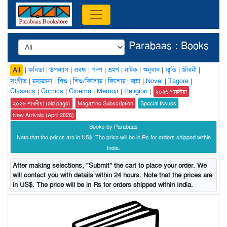
Parabaas : Books
|
কবিতা
|
উপন্যাস
|
প্রবন্ধ
|
গল্প
|
ভ্রমণ
|
নাটক
|
অনুবাদ
|
স্মৃতি
|
জীবনী
|
All
সংগীত
|
রম্যরচনা
|
শিশু
|
শিশু/কিশোর
|
কিশোর
|
রান্না
|
Novel
|
Tagore
|
Classics
|
Comics
|
Cinema
|
Memoir
|
Religion
|
২০২৬ শারদীয়া
২০২৬ শারদীয়া (old page)
Magazine Subscription
Special Issues
New Arrivals (April 2026)
Books by Parabaas
Note that the prices are in US$. The price will be in Rs for orders shipped within
India.
After making selections, "Submit" the cart to place your order. We
will contact you with details within 24 hours. Note that the prices are
in US$. The price will be in Rs for orders shipped within India.