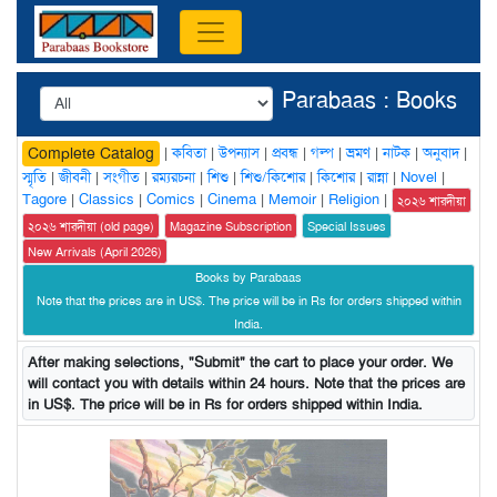
Parabaas : Books
|
কবিতা
|
উপন্যাস
|
প্রবন্ধ
|
গল্প
|
ভ্রমণ
|
নাটক
|
অনুবাদ
|
Complete Catalog
স্মৃতি
|
জীবনী
|
সংগীত
|
রম্যরচনা
|
শিশু
|
শিশু/কিশোর
|
কিশোর
|
রান্না
|
Novel
|
Tagore
|
Classics
|
Comics
|
Cinema
|
Memoir
|
Religion
|
২০২৬ শারদীয়া
২০২৬ শারদীয়া (old page)
Magazine Subscription
Special Issues
New Arrivals (April 2026)
Books by Parabaas
Note that the prices are in US$. The price will be in Rs for orders shipped within
India.
After making selections, "Submit" the cart to place your order. We
will contact you with details within 24 hours. Note that the prices are
in US$. The price will be in Rs for orders shipped within India.