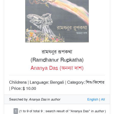
রামধনুর রূপকথা
(Ramdhanur Rupkatha)
Ananya Das (অনন্যা দাশ)
Childrens | Language: Bengali | Category: শিশু/কিশোর
| Price: $ 10.00
Searched by
Ananya Das
in
author
English
|
All
1
(1 to 9 of total 9 : search result of "Ananya Das" in
author
)