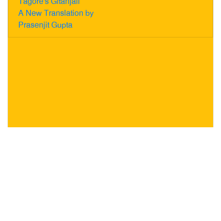
Tagore's Gitanjali
A New Translation by
Prasenjit Gupta