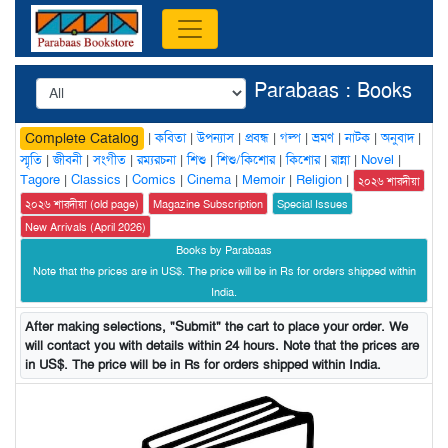
Parabaas : Books
|
কবিতা
|
উপন্যাস
|
প্রবন্ধ
|
গল্প
|
ভ্রমণ
|
নাটক
|
অনুবাদ
|
Complete Catalog
স্মৃতি
|
জীবনী
|
সংগীত
|
রম্যরচনা
|
শিশু
|
শিশু/কিশোর
|
কিশোর
|
রান্না
|
Novel
|
Tagore
|
Classics
|
Comics
|
Cinema
|
Memoir
|
Religion
|
২০২৬ শারদীয়া
২০২৬ শারদীয়া (old page)
Magazine Subscription
Special Issues
New Arrivals (April 2026)
Books by Parabaas
Note that the prices are in US$. The price will be in Rs for orders shipped within
India.
After making selections, "Submit" the cart to place your order. We
will contact you with details within 24 hours. Note that the prices are
in US$. The price will be in Rs for orders shipped within India.