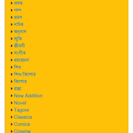
প্রবন্ধ
গল্প
ভ্রমণ
নাটক
অনুবাদ
স্মৃতি
জীবনী
সংগীত
রম্যরচনা
শিশু
শিশু/কিশোর
কিশোর
রান্না
New Addition
Novel
Tagore
Classics
Comics
Cinema