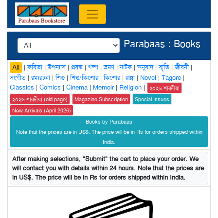
Parabaas : Books
|
কবিতা
|
উপন্যাস
|
প্রবন্ধ
|
গল্প
|
ভ্রমণ
|
নাটক
|
অনুবাদ
|
স্মৃতি
|
জীবনী
|
All
সংগীত
|
রম্যরচনা
|
শিশু
|
শিশু/কিশোর
|
কিশোর
|
রান্না
|
Novel
|
Tagore
|
Classics
|
Comics
|
Cinema
|
Memoir
|
Religion
|
২০২৬ শারদীয়া
২০২৬ শারদীয়া (old page)
Magazine Subscription
Special Issues
New Arrivals (April 2026)
Books by Parabaas
Note that the prices are in US$. The price will be in Rs for orders shipped within
India.
After making selections, "Submit" the cart to place your order. We
will contact you with details within 24 hours. Note that the prices are
in US$. The price will be in Rs for orders shipped within India.