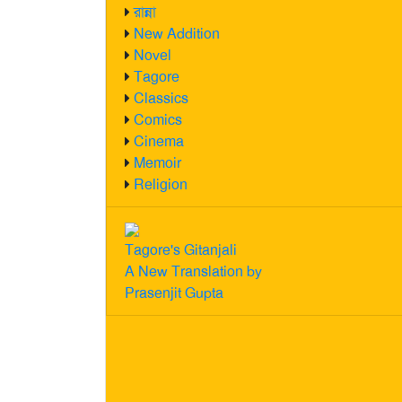
রান্না
New Addition
Novel
Tagore
Classics
Comics
Cinema
Memoir
Religion
Tagore's Gitanjali
A New Translation by
Prasenjit Gupta