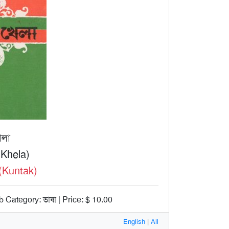
েলা
Khela)
(Kuntak)
 Category: ভাষা | Price: $ 10.00
English
|
All