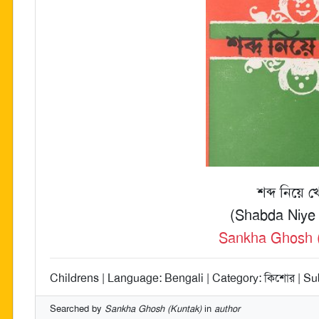
শব্দ নিয়ে খ
(Shabda Niye 
Sankha Ghosh 
Childrens | Language: Bengali | Category: কিশোর | Sub
Searched by
Sankha Ghosh (Kuntak)
in
author