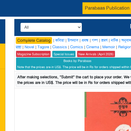
Parabaas Publication
|
কবিতা
|
উপন্যাস
|
প্রবন্ধ
|
গল্প
|
ভ্রমণ
|
নাটক
|
অনুবাদ
Complete Catalog
রান্না
|
Novel
|
Tagore
|
Classics
|
Comics
|
Cinema
|
Memoir
|
Religio
Magazine Subscription
Special Issues
New Arrivals (April 2026)
Books by Parabaas
Note that the prices are in US$. The price will be in Rs for orders shipped within I
After making selections, "Submit" the cart to place your order. We w
the prices are in US$. The price will be in Rs for orders shipped with