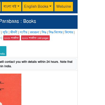
বাংলা বই
English Books
Webzine
Parabaas : Books
|
স্মৃতি
|
জীবনী
|
সংগীত
|
রম্যরচনা
|
শিশু
|
শিশু/কিশোর
|
কিশোর
|
n
|
২০২৬ শারদীয়া
২০২৬ শারদীয়া (old page)
ndia.
ill contact you with details within 24 hours. Note that
in India.