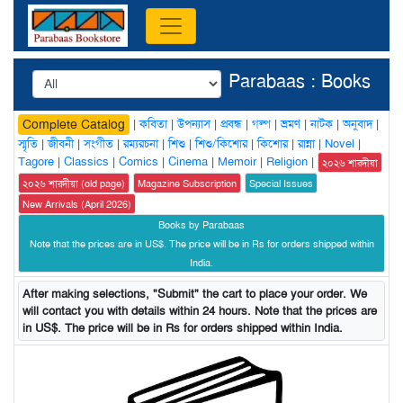
Parabaas : Books
|
কবিতা
|
উপন্যাস
|
প্রবন্ধ
|
গল্প
|
ভ্রমণ
|
নাটক
|
অনুবাদ
|
Complete Catalog
স্মৃতি
|
জীবনী
|
সংগীত
|
রম্যরচনা
|
শিশু
|
শিশু/কিশোর
|
কিশোর
|
রান্না
|
Novel
|
Tagore
|
Classics
|
Comics
|
Cinema
|
Memoir
|
Religion
|
২০২৬ শারদীয়া
২০২৬ শারদীয়া (old page)
Magazine Subscription
Special Issues
New Arrivals (April 2026)
Books by Parabaas
Note that the prices are in US$. The price will be in Rs for orders shipped within
India.
After making selections, "Submit" the cart to place your order. We
will contact you with details within 24 hours. Note that the prices are
in US$. The price will be in Rs for orders shipped within India.