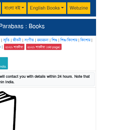
বাংলা বই
English Books
Webzine
Parabaas : Books
|
স্মৃতি
|
জীবনী
|
সংগীত
|
রম্যরচনা
|
শিশু
|
শিশু/কিশোর
|
কিশোর
|
n
|
২০২৬ শারদীয়া
২০২৬ শারদীয়া (old page)
ndia.
ill contact you with details within 24 hours. Note that
in India.