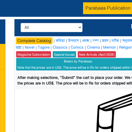
Parabaas Publication
|
কবিতা
|
উপন্যাস
|
প্রবন্ধ
|
গল্প
|
ভ্রমণ
|
নাটক
|
অনুবাদ
Complete Catalog
রান্না
|
Novel
|
Tagore
|
Classics
|
Comics
|
Cinema
|
Memoir
|
Religio
Magazine Subscription
Special Issues
New Arrivals (April 2026)
Books by Parabaas
Note that the prices are in US$. The price will be in Rs for orders shipped within I
After making selections, "Submit" the cart to place your order. We w
the prices are in US$. The price will be in Rs for orders shipped with