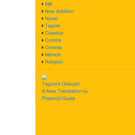
রান্না
New Addition
Novel
Tagore
Classics
Comics
Cinema
Memoir
Religion
Tagore's Gitanjali
A New Translation by
Prasenjit Gupta