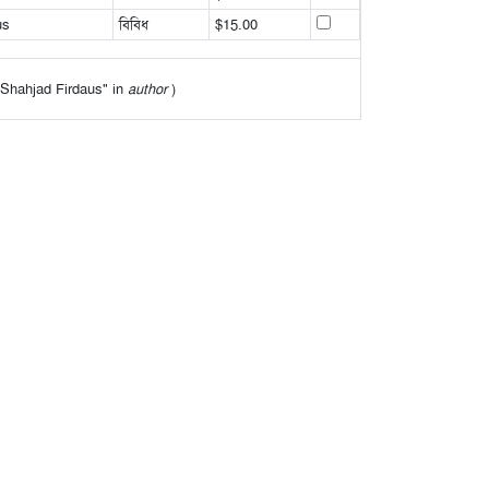
us
বিবিধ
$15.00
f "Shahjad Firdaus" in
author
)