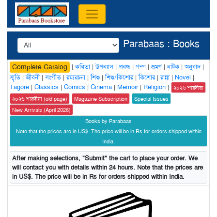
Parabaas : Books
|
কবিতা
|
উপন্যাস
|
প্রবন্ধ
|
গল্প
|
ভ্রমণ
|
নাটক
|
অনুবাদ
|
Complete Catalog
স্মৃতি
|
জীবনী
|
সংগীত
|
রম্যরচনা
|
শিশু
|
শিশু/কিশোর
|
কিশোর
|
রান্না
|
Novel
|
Tagore
|
Classics
|
Comics
|
Cinema
|
Memoir
|
Religion
|
২০২৬ শারদীয়া
২০২৬ শারদীয়া (old page)
Magazine Subscription
Special Issues
New Arrivals (April 2026)
Books by Parabaas
Note that the prices are in US$. The price will be in Rs for orders shipped within
India.
After making selections, "Submit" the cart to place your order. We
will contact you with details within 24 hours. Note that the prices are
in US$. The price will be in Rs for orders shipped within India.