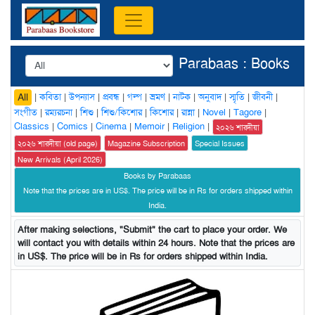
Parabaas : Books
|
কবিতা
|
উপন্যাস
|
প্রবন্ধ
|
গল্প
|
ভ্রমণ
|
নাটক
|
অনুবাদ
|
স্মৃতি
|
জীবনী
|
All
সংগীত
|
রম্যরচনা
|
শিশু
|
শিশু/কিশোর
|
কিশোর
|
রান্না
|
Novel
|
Tagore
|
Classics
|
Comics
|
Cinema
|
Memoir
|
Religion
|
২০২৬ শারদীয়া
২০২৬ শারদীয়া (old page)
Magazine Subscription
Special Issues
New Arrivals (April 2026)
Books by Parabaas
Note that the prices are in US$. The price will be in Rs for orders shipped within
India.
After making selections, "Submit" the cart to place your order. We
will contact you with details within 24 hours. Note that the prices are
in US$. The price will be in Rs for orders shipped within India.