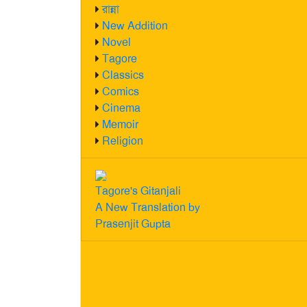
রান্না
New Addition
Novel
Tagore
Classics
Comics
Cinema
Memoir
Religion
Tagore's Gitanjali
A New Translation by
Prasenjit Gupta