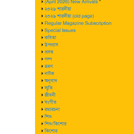
(April 2026) New Arrivals
*
২০২৬ শারদীয়া
২০২৬ শারদীয়া (old page)
Regular Magazine Subscription
Special Issues
কবিতা
উপন্যাস
প্রবন্ধ
গল্প
ভ্রমণ
নাটক
অনুবাদ
স্মৃতি
জীবনী
সংগীত
রম্যরচনা
শিশু
শিশু/কিশোর
কিশোর