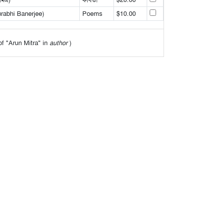
urabhi Banerjee)
Poems
$10.00
 of "Arun Mitra" in
author
)