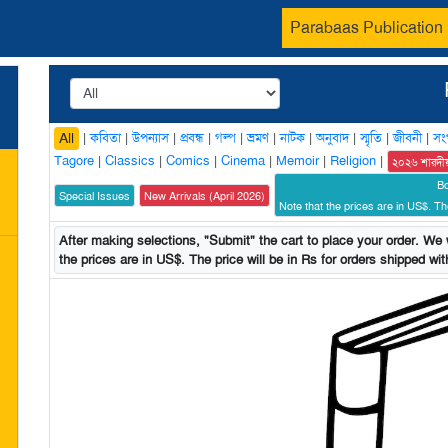
Parabaas Publication
|
কবিতা
|
উপন্যাস
|
প্রবন্ধ
|
গল্প
|
ভ্রমণ
|
নাটক
|
অনুবাদ
|
স্মৃতি
|
জীবনী
|
সং
All
Tagore
|
Classics
|
Comics
|
Cinema
|
Memoir
|
Religion
|
২০২৬ শারদী
B
Special Issues
New Arrivals (April 2026)
Note that the prices are in US$. The
After making selections, "Submit" the cart to place your order. We w
the prices are in US$. The price will be in Rs for orders shipped with