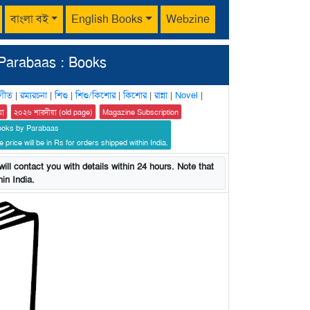
বাংলা বই
English Books
Webzine
Parabaas : Books
গীত
|
রম্যরচনা
|
শিশু
|
শিশু/কিশোর
|
কিশোর
|
রান্না
|
Novel
|
য়া
২০২৬ শারদীয়া (old page)
Magazine Subscription
ooks by Parabaas
 price will be in Rs for orders shipped within India.
ill contact you with details within 24 hours. Note that
in India.