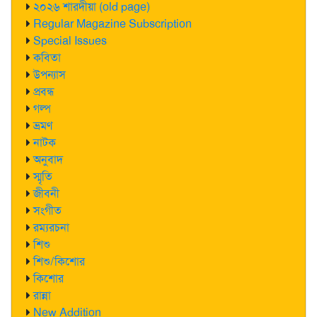
২০২৬ শারদীয়া (old page)
Regular Magazine Subscription
Special Issues
কবিতা
উপন্যাস
প্রবন্ধ
গল্প
ভ্রমণ
নাটক
অনুবাদ
স্মৃতি
জীবনী
সংগীত
রম্যরচনা
শিশু
শিশু/কিশোর
কিশোর
রান্না
New Addition