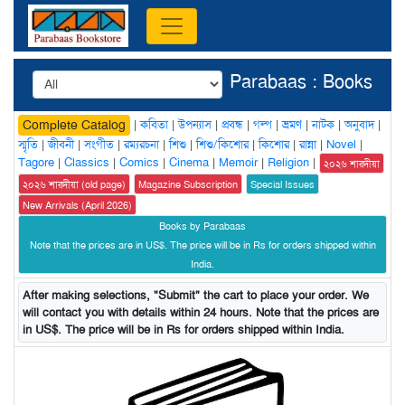
Parabaas : Books
|
কবিতা
|
উপন্যাস
|
প্রবন্ধ
|
গল্প
|
ভ্রমণ
|
নাটক
|
অনুবাদ
|
Complete Catalog
স্মৃতি
|
জীবনী
|
সংগীত
|
রম্যরচনা
|
শিশু
|
শিশু/কিশোর
|
কিশোর
|
রান্না
|
Novel
|
Tagore
|
Classics
|
Comics
|
Cinema
|
Memoir
|
Religion
|
২০২৬ শারদীয়া
২০২৬ শারদীয়া (old page)
Magazine Subscription
Special Issues
New Arrivals (April 2026)
Books by Parabaas
Note that the prices are in US$. The price will be in Rs for orders shipped within
India.
After making selections, "Submit" the cart to place your order. We
will contact you with details within 24 hours. Note that the prices are
in US$. The price will be in Rs for orders shipped within India.