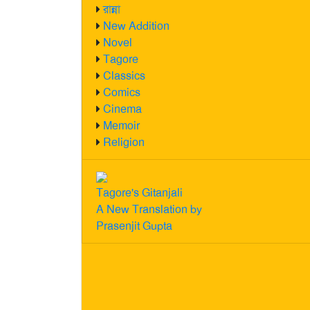
রান্না
New Addition
Novel
Tagore
Classics
Comics
Cinema
Memoir
Religion
Tagore's Gitanjali
A New Translation by
Prasenjit Gupta