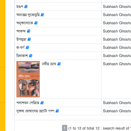
মণ্ডপ
Subhash Ghosha
অনন্তের লুকোচুরি
Subhash Ghosha
অনুভালোকে
Subhash Ghosha
আকন্দ
Subhash Ghosha
উপমুদ্রা
Subhash Ghosha
ক-বর্গ
Subhash Ghosha
চিদাকাশ
Subhash Ghosha
নদীর চোখ
Subhash Ghosha
পলাশবন পেরিয়ে
Subhash Ghosha
সুভাষ ঘোষালের ছোটো গল্প
Subhash Ghosha
1
(1 to 12 of total 12 : search result 