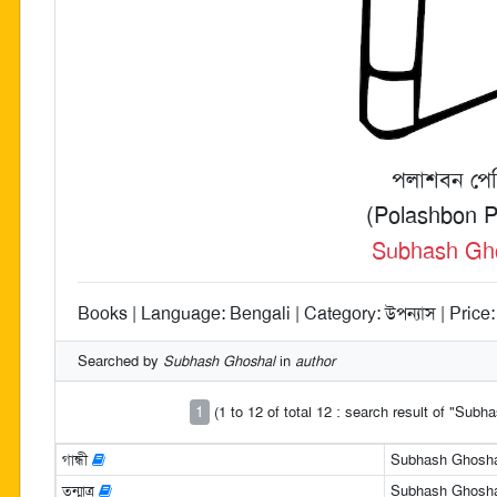
পলাশবন পের
(Polashbon P
Subhash Gh
Books | Language: Bengali | Category: উপন্যাস | Price:
Searched by
Subhash Ghoshal
in
author
1
(1 to 12 of total 12 : search result of "Sub
গান্ধী
Subhash Ghosha
তন্মাত্র
Subhash Ghosha