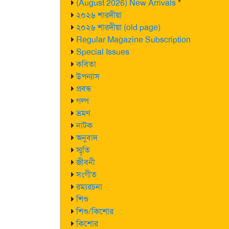
(August 2026) New Arrivals
*
২০২৬ শারদীয়া
২০২৬ শারদীয়া (old page)
Regular Magazine Subscription
Special Issues
কবিতা
উপন্যাস
প্রবন্ধ
গল্প
ভ্রমণ
নাটক
অনুবাদ
স্মৃতি
জীবনী
সংগীত
রম্যরচনা
শিশু
শিশু/কিশোর
কিশোর