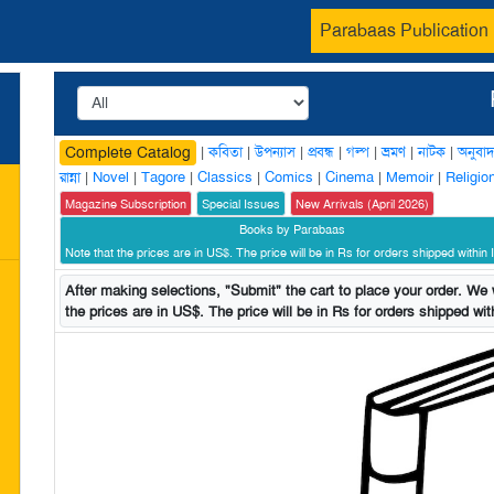
Parabaas Publication
|
কবিতা
|
উপন্যাস
|
প্রবন্ধ
|
গল্প
|
ভ্রমণ
|
নাটক
|
অনুবাদ
Complete Catalog
রান্না
|
Novel
|
Tagore
|
Classics
|
Comics
|
Cinema
|
Memoir
|
Religio
Magazine Subscription
Special Issues
New Arrivals (April 2026)
Books by Parabaas
Note that the prices are in US$. The price will be in Rs for orders shipped within I
After making selections, "Submit" the cart to place your order. We w
the prices are in US$. The price will be in Rs for orders shipped with