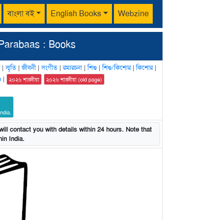
বাংলা বই
English Books
Webzine
Parabaas : Books
|
স্মৃতি
|
জীবনী
|
সংগীত
|
রম্যরচনা
|
শিশু
|
শিশু/কিশোর
|
কিশোর
|
n
|
২০২৬ শারদীয়া
২০২৬ শারদীয়া (old page)
ndia.
ill contact you with details within 24 hours. Note that
in India.