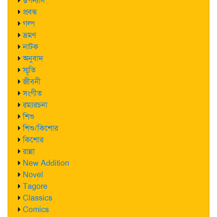
উপন্যাস
প্রবন্ধ
গল্প
ভ্রমণ
নাটক
অনুবাদ
স্মৃতি
জীবনী
সংগীত
রম্যরচনা
শিশু
শিশু/কিশোর
কিশোর
রান্না
New Addition
Novel
Tagore
Classics
Comics