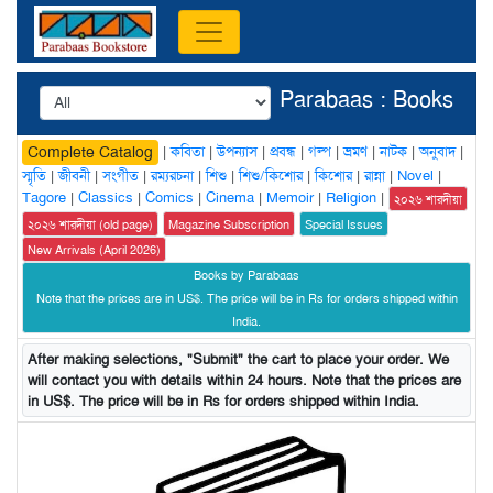
Parabaas : Books
|
কবিতা
|
উপন্যাস
|
প্রবন্ধ
|
গল্প
|
ভ্রমণ
|
নাটক
|
অনুবাদ
|
Complete Catalog
স্মৃতি
|
জীবনী
|
সংগীত
|
রম্যরচনা
|
শিশু
|
শিশু/কিশোর
|
কিশোর
|
রান্না
|
Novel
|
Tagore
|
Classics
|
Comics
|
Cinema
|
Memoir
|
Religion
|
২০২৬ শারদীয়া
২০২৬ শারদীয়া (old page)
Magazine Subscription
Special Issues
New Arrivals (April 2026)
Books by Parabaas
Note that the prices are in US$. The price will be in Rs for orders shipped within
India.
After making selections, "Submit" the cart to place your order. We
will contact you with details within 24 hours. Note that the prices are
in US$. The price will be in Rs for orders shipped within India.