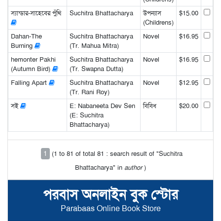
স্যান্ডার-সাহেবের পুঁথি
Suchitra Bhattacharya
উপন্যাস
$15.00
(Childrens)
Dahan-The
Suchitra Bhattacharya
Novel
$16.95
Burning
(Tr. Mahua Mitra)
hemonter Pakhi
Suchitra Bhattacharya
Novel
$16.95
(Autumn Bird)
(Tr. Swapna Dutta)
Falling Apart
Suchitra Bhattacharya
Novel
$12.95
(Tr. Rani Roy)
সই
E: Nabaneeta Dev Sen
বিবিধ
$20.00
(E: Suchitra
Bhattacharya)
1
(1 to 81 of total 81 : search result of "Suchitra
Bhattacharya" in
author
)
পরবাস অনলাইন বুক স্টোর
Parabaas Online Book Store