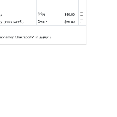
ty
বিবিধ
$40.00
বপ্নময় চক্রবর্তী)
উপন্যাস
$65.00
"Swapnamoy Chakraborty" in
author
)
র মধ্যে দিয়ে যে মত প্রকাশ করা হয়েছে তা লেখকের/লেখকদের
ates
| © 1997-2026 Parabaas Inc. All rights reserved. |