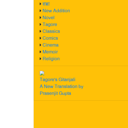
রান্না
New Addition
Novel
Tagore
Classics
Comics
Cinema
Memoir
Religion
Tagore's Gitanjali
A New Translation by
Prasenjit Gupta