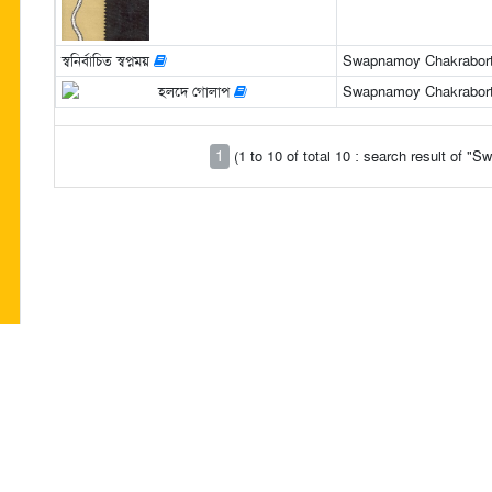
স্বনির্বাচিত স্বপ্নময়
Swapnamoy Chakrabor
হলদে গোলাপ
Swapnamoy Chakraborty (স্
1
(1 to 10 of total 10 : search result of 
 প্রকাশিত রচনার দায়িত্ব সংশ্লিষ্ট রচনাকারের/রচনাকারদের। "পরবাস"-এ বেরোনো কোনো লেখা
ও সম্পাদকরা দায়ী নন। | Email: parabaas@parabaas.com |
Sign up for Parabaas upd