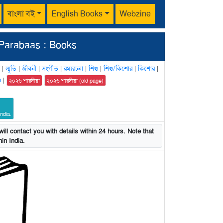
বাংলা বই
English Books
Webzine
Parabaas : Books
|
স্মৃতি
|
জীবনী
|
সংগীত
|
রম্যরচনা
|
শিশু
|
শিশু/কিশোর
|
কিশোর
|
n
|
২০২৬ শারদীয়া
২০২৬ শারদীয়া (old page)
ndia.
ill contact you with details within 24 hours. Note that
in India.