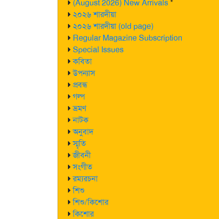
(August 2026) New Arrivals
*
২০২৬ শারদীয়া
২০২৬ শারদীয়া (old page)
Regular Magazine Subscription
Special Issues
কবিতা
উপন্যাস
প্রবন্ধ
গল্প
ভ্রমণ
নাটক
অনুবাদ
স্মৃতি
জীবনী
সংগীত
রম্যরচনা
শিশু
শিশু/কিশোর
কিশোর