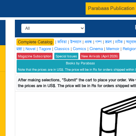
Parabaas Publication
|
কবিতা
|
উপন্যাস
|
প্রবন্ধ
|
গল্প
|
ভ্রমণ
|
নাটক
|
অনুবাদ
Complete Catalog
রান্না
|
Novel
|
Tagore
|
Classics
|
Comics
|
Cinema
|
Memoir
|
Religio
Magazine Subscription
Special Issues
New Arrivals (April 2026)
Books by Parabaas
Note that the prices are in US$. The price will be in Rs for orders shipped within I
After making selections, "Submit" the cart to place your order. We w
the prices are in US$. The price will be in Rs for orders shipped with