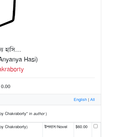
ন্য হাসি…
nyanya Hasi)
kraborty
10.00
English
|
All
moy Chakraborty" in
author
)
amoy Chakraborty)
উপন্যাস/Novel
$60.00