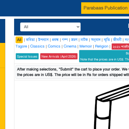
Parabaas Publication
|
কবিতা
|
উপন্যাস
|
প্রবন্ধ
|
গল্প
|
ভ্রমণ
|
নাটক
|
অনুবাদ
|
স্মৃতি
|
জীবনী
|
সং
All
Tagore
|
Classics
|
Comics
|
Cinema
|
Memoir
|
Religion
|
২০২৬ শারদী
B
Special Issues
New Arrivals (April 2026)
Note that the prices are in US$. The
After making selections, "Submit" the cart to place your order. We w
the prices are in US$. The price will be in Rs for orders shipped with