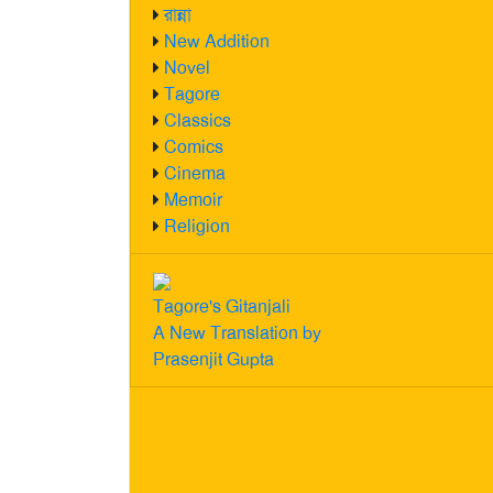
রান্না
New Addition
Novel
Tagore
Classics
Comics
Cinema
Memoir
Religion
Tagore's Gitanjali
A New Translation by
Prasenjit Gupta