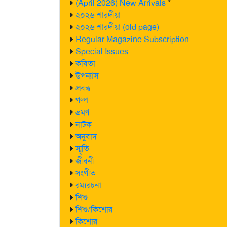
(April 2026) New Arrivals
*
২০২৬ শারদীয়া
২০২৬ শারদীয়া (old page)
Regular Magazine Subscription
Special Issues
কবিতা
উপন্যাস
প্রবন্ধ
গল্প
ভ্রমণ
নাটক
অনুবাদ
স্মৃতি
জীবনী
সংগীত
রম্যরচনা
শিশু
শিশু/কিশোর
কিশোর