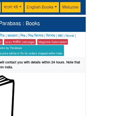
বাংলা বই
English Books
Webzine
Parabaas : Books
গীত
|
রম্যরচনা
|
শিশু
|
শিশু/কিশোর
|
কিশোর
|
রান্না
|
Novel
|
য়া
২০২৬ শারদীয়া (old page)
Magazine Subscription
ooks by Parabaas
 price will be in Rs for orders shipped within India.
ill contact you with details within 24 hours. Note that
in India.