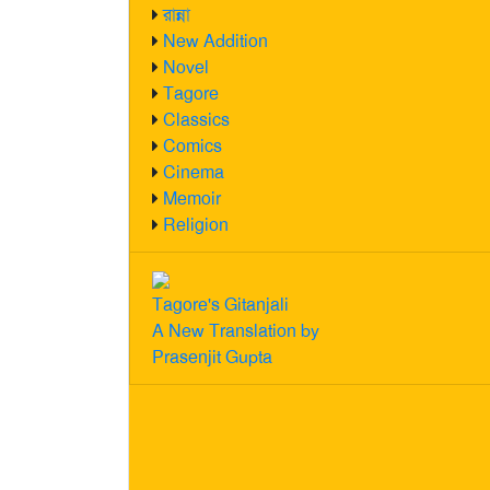
রান্না
New Addition
Novel
Tagore
Classics
Comics
Cinema
Memoir
Religion
Tagore's Gitanjali
A New Translation by
Prasenjit Gupta