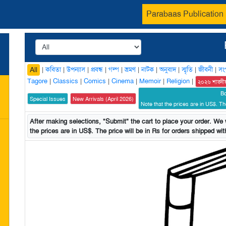
Parabaas Publication
|
কবিতা
|
উপন্যাস
|
প্রবন্ধ
|
গল্প
|
ভ্রমণ
|
নাটক
|
অনুবাদ
|
স্মৃতি
|
জীবনী
|
সং
All
Tagore
|
Classics
|
Comics
|
Cinema
|
Memoir
|
Religion
|
২০২৬ শারদী
B
Special Issues
New Arrivals (April 2026)
Note that the prices are in US$. The
After making selections, "Submit" the cart to place your order. We w
the prices are in US$. The price will be in Rs for orders shipped with