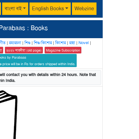
বাংলা বই
English Books
Webzine
Parabaas : Books
গীত
|
রম্যরচনা
|
শিশু
|
শিশু/কিশোর
|
কিশোর
|
রান্না
|
Novel
|
য়া
২০২৬ শারদীয়া (old page)
Magazine Subscription
ooks by Parabaas
 price will be in Rs for orders shipped within India.
ill contact you with details within 24 hours. Note that
in India.