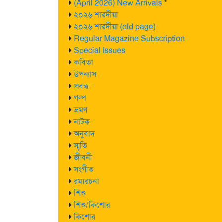
(April 2026) New Arrivals
*
২০২৬ শারদীয়া
২০২৬ শারদীয়া (old page)
Regular Magazine Subscription
Special Issues
কবিতা
উপন্যাস
প্রবন্ধ
গল্প
ভ্রমণ
নাটক
অনুবাদ
স্মৃতি
জীবনী
সংগীত
রম্যরচনা
শিশু
শিশু/কিশোর
কিশোর