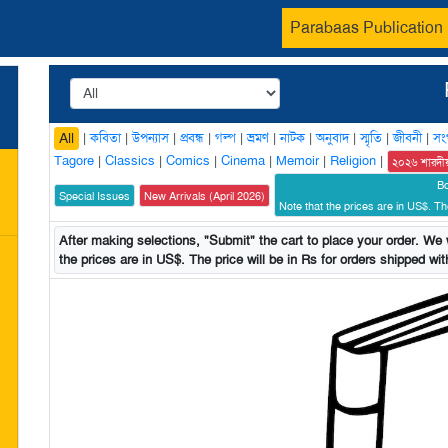
Parabaas Publication
|
কবিতা
|
উপন্যাস
|
প্রবন্ধ
|
গল্প
|
ভ্রমণ
|
নাটক
|
অনুবাদ
|
স্মৃতি
|
জীবনী
|
সং
All
Tagore
|
Classics
|
Comics
|
Cinema
|
Memoir
|
Religion
|
২০২৬ শারদী
B
Special Issues
New Arrivals (April 2026)
Note that the prices are in US$. The
After making selections, "Submit" the cart to place your order. We w
the prices are in US$. The price will be in Rs for orders shipped with