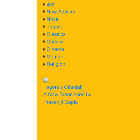
রান্না
New Addition
Novel
Tagore
Classics
Comics
Cinema
Memoir
Religion
Tagore's Gitanjali
A New Translation by
Prasenjit Gupta