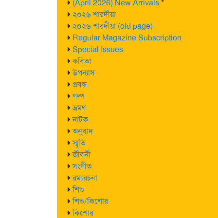
(April 2026) New Arrivals
*
২০২৬ শারদীয়া
২০২৬ শারদীয়া (old page)
Regular Magazine Subscription
Special Issues
কবিতা
উপন্যাস
প্রবন্ধ
গল্প
ভ্রমণ
নাটক
অনুবাদ
স্মৃতি
জীবনী
সংগীত
রম্যরচনা
শিশু
শিশু/কিশোর
কিশোর