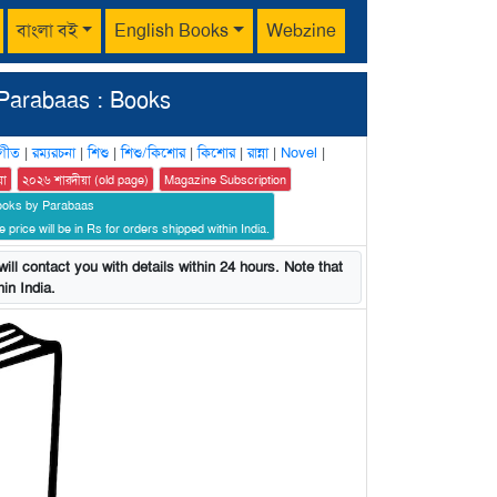
বাংলা বই
English Books
Webzine
Parabaas : Books
গীত
|
রম্যরচনা
|
শিশু
|
শিশু/কিশোর
|
কিশোর
|
রান্না
|
Novel
|
য়া
২০২৬ শারদীয়া (old page)
Magazine Subscription
ooks by Parabaas
 price will be in Rs for orders shipped within India.
ill contact you with details within 24 hours. Note that
in India.