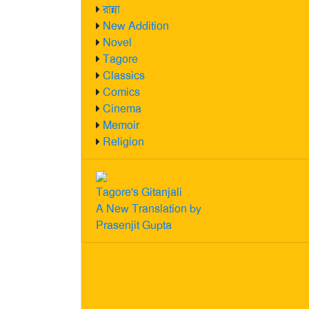
রান্না
New Addition
Novel
Tagore
Classics
Comics
Cinema
Memoir
Religion
Tagore's Gitanjali
A New Translation by
Prasenjit Gupta