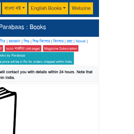
বাংলা বই
English Books
Webzine
Parabaas : Books
গীত
|
রম্যরচনা
|
শিশু
|
শিশু/কিশোর
|
কিশোর
|
রান্না
|
Novel
|
য়া
২০২৬ শারদীয়া (old page)
Magazine Subscription
ooks by Parabaas
 price will be in Rs for orders shipped within India.
ill contact you with details within 24 hours. Note that
in India.