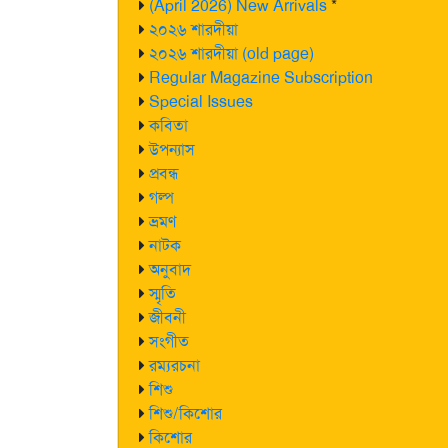
(April 2026) New Arrivals
*
২০২৬ শারদীয়া
২০২৬ শারদীয়া (old page)
Regular Magazine Subscription
Special Issues
কবিতা
উপন্যাস
প্রবন্ধ
গল্প
ভ্রমণ
নাটক
অনুবাদ
স্মৃতি
জীবনী
সংগীত
রম্যরচনা
শিশু
শিশু/কিশোর
কিশোর