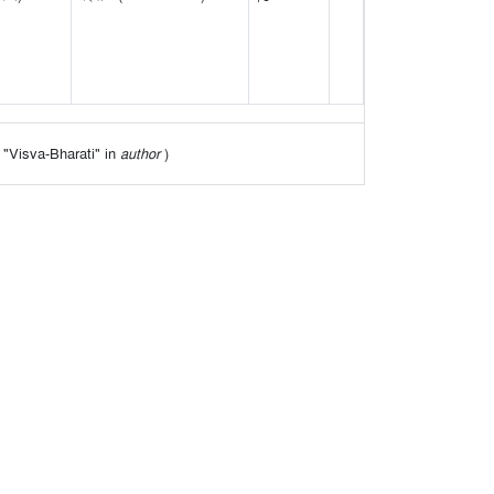
of "Visva-Bharati" in
author
)