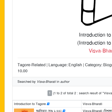
Introduction t
(Introduction t
Visva-Bhar
Tagore-Related | Language: English | Category: Biogr
10.00
Searched by
Visva-Bharati
in
author
1
(1 to 2 of total 2 : search result of "Visv
Introduction to Tagore
Visva-Bharati
স্বরবিতান (খণ্ড ১-৬৬)
Visva-Bharati (বিশ্বভা