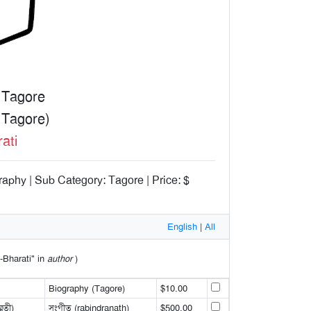
o Tagore
o Tagore)
ati
aphy | Sub Category: Tagore | Price: $
English
|
All
a-Bharati" in
author
)
Biography (Tagore)
$10.00
রতী)
সংগীত (rabindranath)
$500.00