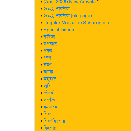
(April 2026) New Arrivals
*
২০২৬ শারদীয়া
২০২৬ শারদীয়া (old page)
Regular Magazine Subscription
Special Issues
কবিতা
উপন্যাস
প্রবন্ধ
গল্প
ভ্রমণ
নাটক
অনুবাদ
স্মৃতি
জীবনী
সংগীত
রম্যরচনা
শিশু
শিশু/কিশোর
কিশোর