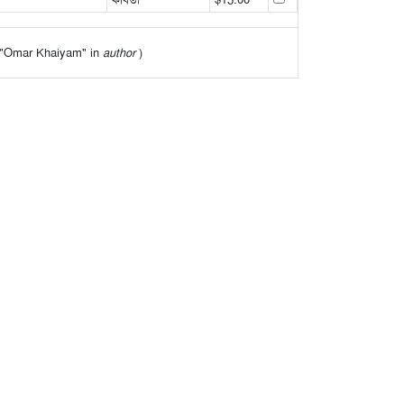
of "Omar Khaiyam" in
author
)