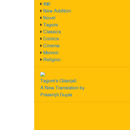
রান্না
New Addition
Novel
Tagore
Classics
Comics
Cinema
Memoir
Religion
Tagore's Gitanjali
A New Translation by
Prasenjit Gupta