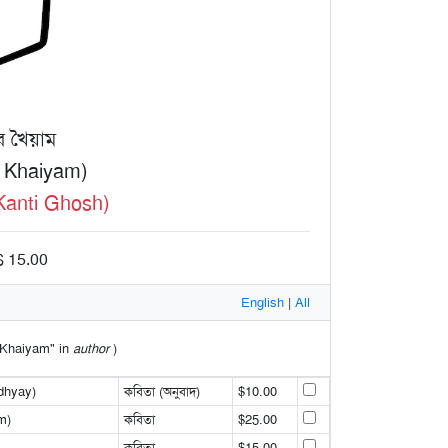
র খৈয়াম
r Khaiyam)
Kanti Ghosh)
$ 15.00
English
|
All
r Khaiyam" in
author
)
dhyay)
কবিতা (অনুবাদ)
$10.00
m)
কবিতা
$25.00
কবিতা
$15.00