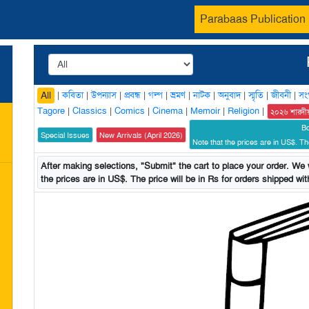
Parabaas Publication
|
কবিতা
|
উপন্যাস
|
প্রবন্ধ
|
গল্প
|
ভ্রমণ
|
নাটক
|
অনুবাদ
|
স্মৃতি
|
জীবনী
|
সং
All
Tagore
|
Classics
|
Comics
|
Cinema
|
Memoir
|
Religion
|
২০২৬ শারদী
B
Special Issues
New Arrivals (April 2026)
Note that the prices are in US$. The
After making selections, "Submit" the cart to place your order. We w
the prices are in US$. The price will be in Rs for orders shipped with