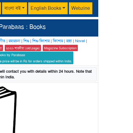
বাংলা বই
English Books
Webzine
Parabaas : Books
গীত
|
রম্যরচনা
|
শিশু
|
শিশু/কিশোর
|
কিশোর
|
রান্না
|
Novel
|
য়া
২০২৬ শারদীয়া (old page)
Magazine Subscription
ooks by Parabaas
 price will be in Rs for orders shipped within India.
ill contact you with details within 24 hours. Note that
in India.