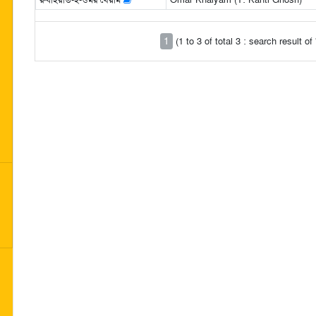
1
(1 to 3 of total 3 : search result 