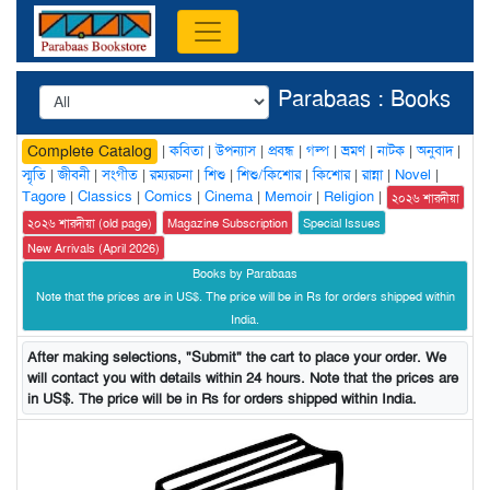
Parabaas : Books
|
কবিতা
|
উপন্যাস
|
প্রবন্ধ
|
গল্প
|
ভ্রমণ
|
নাটক
|
অনুবাদ
|
Complete Catalog
স্মৃতি
|
জীবনী
|
সংগীত
|
রম্যরচনা
|
শিশু
|
শিশু/কিশোর
|
কিশোর
|
রান্না
|
Novel
|
Tagore
|
Classics
|
Comics
|
Cinema
|
Memoir
|
Religion
|
২০২৬ শারদীয়া
২০২৬ শারদীয়া (old page)
Magazine Subscription
Special Issues
New Arrivals (April 2026)
Books by Parabaas
Note that the prices are in US$. The price will be in Rs for orders shipped within
India.
After making selections, "Submit" the cart to place your order. We
will contact you with details within 24 hours. Note that the prices are
in US$. The price will be in Rs for orders shipped within India.