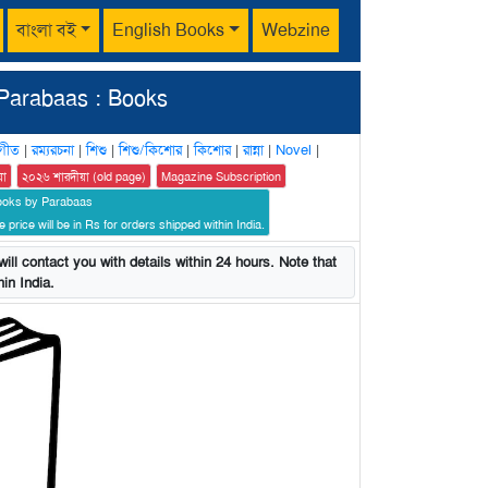
বাংলা বই
English Books
Webzine
Parabaas : Books
গীত
|
রম্যরচনা
|
শিশু
|
শিশু/কিশোর
|
কিশোর
|
রান্না
|
Novel
|
য়া
২০২৬ শারদীয়া (old page)
Magazine Subscription
ooks by Parabaas
 price will be in Rs for orders shipped within India.
ill contact you with details within 24 hours. Note that
in India.