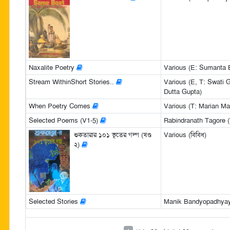
Naxalite Poetry
Various (E: Sumanta 
Stream WithinShort Stories..
Various (E, T: Swati 
Dutta Gupta)
When Poetry Comes
Various (T: Marian Ma
Selected Poems (V1-5)
Rabindranath Tagore (
শুকতারার ১০১ ভূতের গল্প (খণ্ড
Various (বিবিধ)
২)
Selected Stories
Manik Bandyopadhyay 