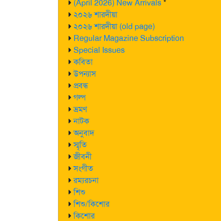
(April 2026) New Arrivals
*
২০২৬ শারদীয়া
২০২৬ শারদীয়া (old page)
Regular Magazine Subscription
Special Issues
কবিতা
উপন্যাস
প্রবন্ধ
গল্প
ভ্রমণ
নাটক
অনুবাদ
স্মৃতি
জীবনী
সংগীত
রম্যরচনা
শিশু
শিশু/কিশোর
কিশোর