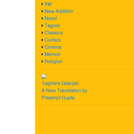
রান্না
New Addition
Novel
Tagore
Classics
Comics
Cinema
Memoir
Religion
Tagore's Gitanjali
A New Translation by
Prasenjit Gupta