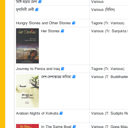
মিষ্টি-ছড়ার মেলা
Various
মৃণালিনী দেবী
Various (বিবিধ)
Hungry Stones and Other Stories
Tagore (Tr. Various)
Her Stories
Various (Tr. Sanjukta
Journey to Persia and Iraq
Tagore (Tr. Various)
দেশ-দেশান্তরের কবিতা
Various (T: Buddhade
Arabian Nights of Kolkata
Various (T: Sudipto R
In The Same Boat
Various (T: Gopa Maj