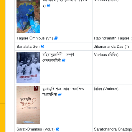
১)
Tagore Omnibus (V1)
Rabindranath Tagore (
Banalata Sen
Jibanananda Das (Tr. 
মহিষাসুরমর্দিনী - সম্পূর্ণ
Various (বিবিধ)
নেপথ্যকাহিনী
মুখোমুখি শঙ্খ ঘোষ : অগ্রন্থিত-
বিবিধ (Various)
অপ্রকাশিত
Sarat-Omnibus (Vol.1)
Saratchandra Chattopa