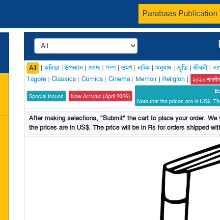
Parabaas Publication
|
কবিতা
|
উপন্যাস
|
প্রবন্ধ
|
গল্প
|
ভ্রমণ
|
নাটক
|
অনুবাদ
|
স্মৃতি
|
জীবনী
|
সং
All
Tagore
|
Classics
|
Comics
|
Cinema
|
Memoir
|
Religion
|
২০২৬ শারদী
B
Special Issues
New Arrivals (April 2026)
Note that the prices are in US$. The
After making selections, "Submit" the cart to place your order. We w
the prices are in US$. The price will be in Rs for orders shipped with