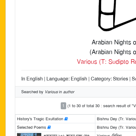
Arabian Nights o
(Arabian Nights o
Various (T: Sudipto 
In English | Language: English | Category: Stories | S
Searched by
Various
in
author
1
(1 to 30 of total 30 : search result of "
History's Tragic Exultation
Bishnu Dey (Tr. Vario
Selected Poems
Bishnu Dey (Tr. Vario
শুকতারার ১০১ ভূতের গল্প (খণ্ড
Various (বিবিধ)