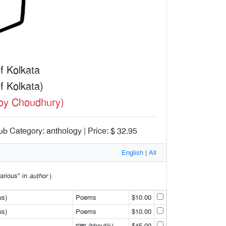
f Kolkata
f Kolkata)
Roy Choudhury)
ub Category: anthology | Price: $ 32.95
English
|
All
Various" in
author
)
us)
Poems
$10.00
us)
Poems
$10.00
গল্প (bhoutik)
$45.00