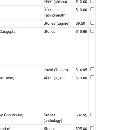
কবিতা (shishu)
$10.00
বিবিধ
$10.00
(rabindranath)
Stories (tagore)
$9.50
 Dasgupta)
Stories
$16.95
travel (Tagore)
$14.95
va Bose)
কবিতা (অনুবাদ)
$10.00
oy Choudhury)
Stories
$32.95
(anthology)
umdar)
Stories
$25.00