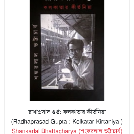
রাধাপ্রসাদ গুপ্ত: কলকাতার কীর্তনিয়া
(Radhaprasad Gupta : Kolkatar Kirtaniya )
Shankarlal Bhattacharya (শংকরলাল ভট্টাচার্য)