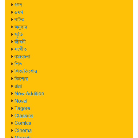
গল্প
ভ্রমণ
নাটক
অনুবাদ
স্মৃতি
জীবনী
সংগীত
রম্যরচনা
শিশু
শিশু/কিশোর
কিশোর
রান্না
New Addition
Novel
Tagore
Classics
Comics
Cinema
Memoir