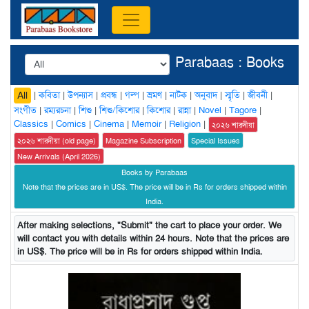
Parabaas : Books
|
কবিতা
|
উপন্যাস
|
প্রবন্ধ
|
গল্প
|
ভ্রমণ
|
নাটক
|
অনুবাদ
|
স্মৃতি
|
জীবনী
|
All
সংগীত
|
রম্যরচনা
|
শিশু
|
শিশু/কিশোর
|
কিশোর
|
রান্না
|
Novel
|
Tagore
|
Classics
|
Comics
|
Cinema
|
Memoir
|
Religion
|
২০২৬ শারদীয়া
২০২৬ শারদীয়া (old page)
Magazine Subscription
Special Issues
New Arrivals (April 2026)
Books by Parabaas
Note that the prices are in US$. The price will be in Rs for orders shipped within
India.
After making selections, "Submit" the cart to place your order. We
will contact you with details within 24 hours. Note that the prices are
in US$. The price will be in Rs for orders shipped within India.