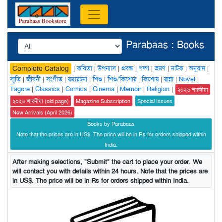
Parabaas : Books
|
কবিতা
|
উপন্যাস
|
প্রবন্ধ
|
গল্প
|
ভ্রমণ
|
নাটক
|
অনুবাদ
|
Complete Catalog
স্মৃতি
|
জীবনী
|
সংগীত
|
রম্যরচনা
|
শিশু
|
শিশু/কিশোর
|
কিশোর
|
রান্না
|
Novel
|
Tagore
|
Classics
|
Comics
|
Cinema
|
Memoir
|
Religion
|
২০২৬ শারদীয়া
২০২৬ শারদীয়া (old page)
Magazine Subscription
Special Issues
New Arrivals (April 2026)
Books by Parabaas
Note that the prices are in US$. The price will be in Rs for orders shipped within
India.
After making selections, "Submit" the cart to place your order. We
will contact you with details within 24 hours. Note that the prices are
in US$. The price will be in Rs for orders shipped within India.