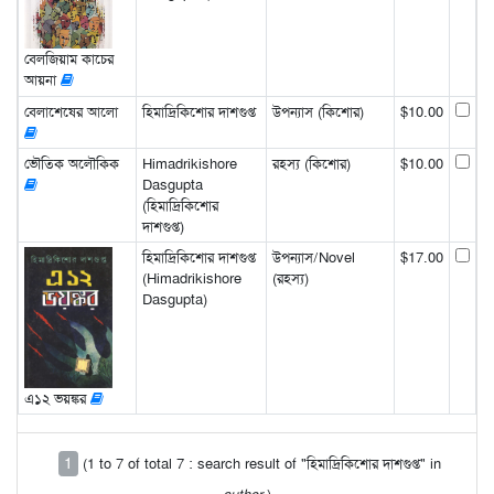
বেলজিয়াম কাচের
আয়না
বেলাশেষের আলো
হিমাদ্রিকিশোর দাশগুপ্ত
উপন্যাস (কিশোর)
$10.00
ভৌতিক অলৌকিক
Himadrikishore
রহস্য (কিশোর)
$10.00
Dasgupta
(হিমাদ্রিকিশোর
দাশগুপ্ত)
হিমাদ্রিকিশোর দাশগুপ্ত
উপন্যাস/Novel
$17.00
(Himadrikishore
(রহস্য)
Dasgupta)
এ১২ ভয়ঙ্কর
1
(1 to 7 of total 7 : search result of "হিমাদ্রিকিশোর দাশগুপ্ত" in