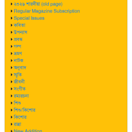
২০২৬ শারদীয়া (old page)
Regular Magazine Subscription
Special Issues
কবিতা
উপন্যাস
প্রবন্ধ
গল্প
ভ্রমণ
নাটক
অনুবাদ
স্মৃতি
জীবনী
সংগীত
রম্যরচনা
শিশু
শিশু/কিশোর
কিশোর
রান্না
New Addition