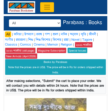
Parabaas : Books
|
কবিতা
|
উপন্যাস
|
প্রবন্ধ
|
গল্প
|
ভ্রমণ
|
নাটক
|
অনুবাদ
|
স্মৃতি
|
জীবনী
|
All
সংগীত
|
রম্যরচনা
|
শিশু
|
শিশু/কিশোর
|
কিশোর
|
রান্না
|
Novel
|
Tagore
|
Classics
|
Comics
|
Cinema
|
Memoir
|
Religion
|
২০২৬ শারদীয়া
২০২৬ শারদীয়া (old page)
Magazine Subscription
Special Issues
New Arrivals (April 2026)
Books by Parabaas
Note that the prices are in US$. The price will be in Rs for orders shipped within
India.
After making selections, "Submit" the cart to place your order. We
will contact you with details within 24 hours. Note that the prices are
in US$. The price will be in Rs for orders shipped within India.