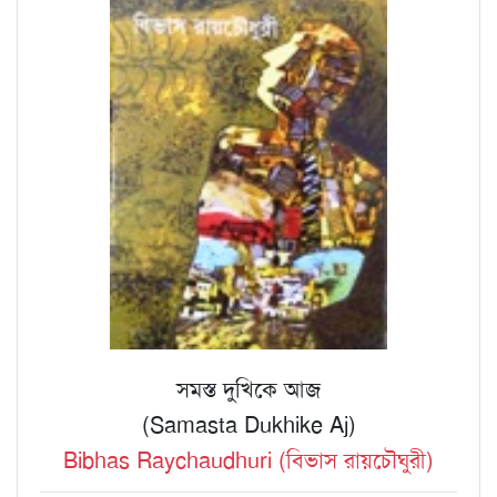
সমস্ত দুখিকে আজ
(Samasta Dukhike Aj)
Bibhas Raychaudhuri (বিভাস রায়চৌঘুরী)