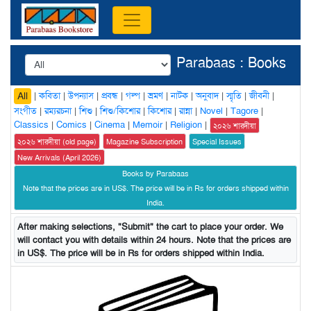
Parabaas : Books
|
কবিতা
|
উপন্যাস
|
প্রবন্ধ
|
গল্প
|
ভ্রমণ
|
নাটক
|
অনুবাদ
|
স্মৃতি
|
জীবনী
|
All
সংগীত
|
রম্যরচনা
|
শিশু
|
শিশু/কিশোর
|
কিশোর
|
রান্না
|
Novel
|
Tagore
|
Classics
|
Comics
|
Cinema
|
Memoir
|
Religion
|
২০২৬ শারদীয়া
২০২৬ শারদীয়া (old page)
Magazine Subscription
Special Issues
New Arrivals (April 2026)
Books by Parabaas
Note that the prices are in US$. The price will be in Rs for orders shipped within
India.
After making selections, "Submit" the cart to place your order. We
will contact you with details within 24 hours. Note that the prices are
in US$. The price will be in Rs for orders shipped within India.