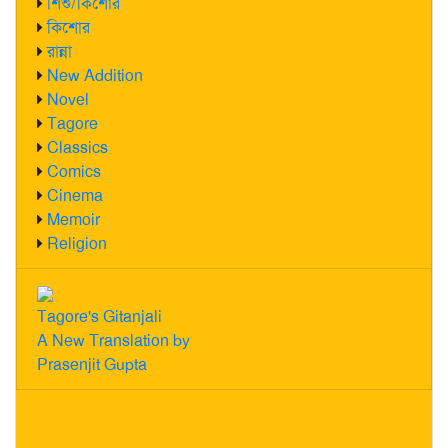
শিশু/কিশোর
কিশোর
রান্না
New Addition
Novel
Tagore
Classics
Comics
Cinema
Memoir
Religion
Tagore's Gitanjali
A New Translation by
Prasenjit Gupta