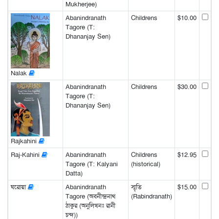
Mukherjee)
Abanindranath
Childrens
$10.00
Tagore (T:
Dhananjay Sen)
Nalak
Abanindranath
Childrens
$30.00
Tagore (T:
Dhananjay Sen)
Rajkahini
Raj-Kahini
Abanindranath
Childrens
$12.95
Tagore (T: Kalyani
(historical)
Datta)
ঘরোয়া
Abanindranath
স্মৃতি
$15.00
Tagore (অবনীন্দ্রনাথ
(Rabindranath)
ঠাকুর (অনুলিখনঃ রানী
চন্দ))