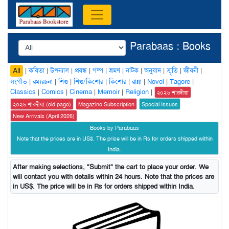
Parabaas : Books
|
কবিতা
|
উপন্যাস
|
প্রবন্ধ
|
গল্প
|
ভ্রমণ
|
নাটক
|
অনুবাদ
|
স্মৃতি
|
জীবনী
|
All
সংগীত
|
রম্যরচনা
|
শিশু
|
শিশু/কিশোর
|
কিশোর
|
রান্না
|
Novel
|
Tagore
|
Classics
|
Comics
|
Cinema
|
Memoir
|
Religion
|
২০২৬ শারদীয়া
২০২৬ শারদীয়া (old page)
Magazine Subscription
Special Issues
New Arrivals (April 2026)
Books by Parabaas
Note that the prices are in US$. The price will be in Rs for orders shipped within
India.
After making selections, "Submit" the cart to place your order. We
will contact you with details within 24 hours. Note that the prices are
in US$. The price will be in Rs for orders shipped within India.