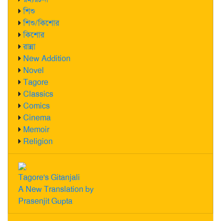
শিশু
শিশু/কিশোর
কিশোর
রান্না
New Addition
Novel
Tagore
Classics
Comics
Cinema
Memoir
Religion
Tagore's Gitanjali
A New Translation by
Prasenjit Gupta