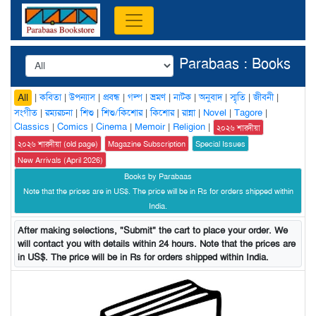
Parabaas : Books
|
কবিতা
|
উপন্যাস
|
প্রবন্ধ
|
গল্প
|
ভ্রমণ
|
নাটক
|
অনুবাদ
|
স্মৃতি
|
জীবনী
|
All
সংগীত
|
রম্যরচনা
|
শিশু
|
শিশু/কিশোর
|
কিশোর
|
রান্না
|
Novel
|
Tagore
|
Classics
|
Comics
|
Cinema
|
Memoir
|
Religion
|
২০২৬ শারদীয়া
২০২৬ শারদীয়া (old page)
Magazine Subscription
Special Issues
New Arrivals (April 2026)
Books by Parabaas
Note that the prices are in US$. The price will be in Rs for orders shipped within
India.
After making selections, "Submit" the cart to place your order. We
will contact you with details within 24 hours. Note that the prices are
in US$. The price will be in Rs for orders shipped within India.